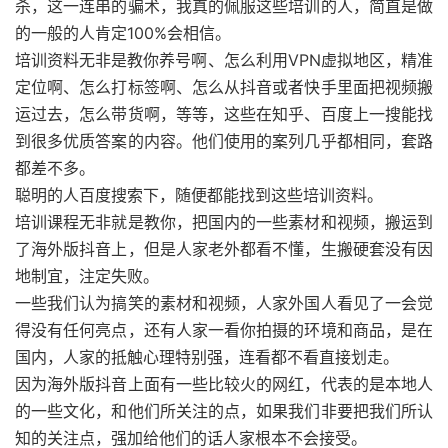
杀，这一连串的骗术，我真的佩服这些培训的人，简直是做
的一般的人肯定100%会相信。
培训资料无非是教你养号啊、怎么利用VPN虚拟地区，精准
定位啊、怎么打标签啊、怎么从抖音或者快手里面把视频搬
运过去，怎么带货啊，等等，这些在知乎、百度上一搜能找
到很多优质答案的内容。他们使用的案列几乎都相同，套路
都差不多。
聪明的人百度搜索下，随便都能找到这些培训资料。
培训课程无非就是教你，把国内的一些素材和视频，搬运到
了海外版抖音上，但是人家老外都看不懂，生搬硬套没有因
地制宜，注定失败。
一些我们认为搞笑的素材和视频，人家外国人看见了一会觉
得没有任何亮点，还有人家一看你拍摄的环境和商品，是在
国内，人家的抵触心理特别强，连看都不看直接划走。
因为海外版抖音上面有一些比较火的网红，代表的是本地人
的一些文化，和他们所关注的点，如果我们非要把我们所认
知的关注点，强加给他们的话人家根本不会接受。