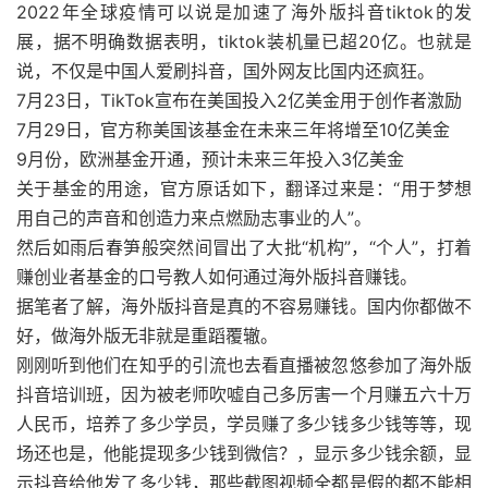
2022年全球疫情可以说是加速了海外版抖音tiktok的发
展，据不明确数据表明，tiktok装机量已超20亿。也就是
说，不仅是中国人爱刷抖音，国外网友比国内还疯狂。
7月23日，TikTok宣布在美国投入2亿美金用于创作者激励
7月29日，官方称美国该基金在未来三年将增至10亿美金
9月份，欧洲基金开通，预计未来三年投入3亿美金
关于基金的用途，官方原话如下，翻译过来是：“用于梦想
用自己的声音和创造力来点燃励志事业的人”。
然后如雨后春笋般突然间冒出了大批“机构”，“个人”，打着
赚创业者基金的口号教人如何通过海外版抖音赚钱。
据笔者了解，海外版抖音是真的不容易赚钱。国内你都做不
好，做海外版无非就是重蹈覆辙。
刚刚听到他们在知乎的引流也去看直播被忽悠参加了海外版
抖音培训班，因为被老师吹嘘自己多厉害一个月赚五六十万
人民币，培养了多少学员，学员赚了多少钱多少钱等等，现
场还也是，他能提现多少钱到微信？，显示多少钱余额，显
示抖音给他发了多少钱，那些截图视频全都是假的都不能相