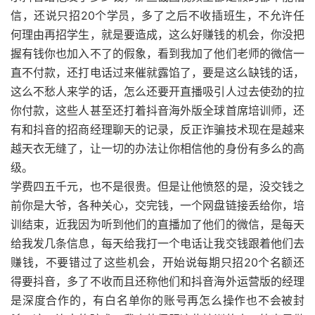
信，还说只招20个学员，多了之后不收插班生，不允许任
何理由再招学生，就是要造成，这么好赚钱的机会，你没把
握有钱你也加入不了的假象，看到我加了他们老师的微信一
直不付款，还打电话过来催就露馅了，要是这么缺钱的话，
这么不愁人来学的话，怎么还要开直播吸引人过去使劲的拉
你付款，这些人甚至还打着抖音海外版全球首席培训师，还
有和抖音的招商经理聊天的记录，反正诈骗技术现在是越来
越天衣无缝了，让一切的办法让你相信他的身份有多么的高
级。
学费四五千元，也不是很贵。但是让他愤怒的是，没交钱之
前你是大爷，各种关心，交完钱，一个网盘链接丢给你，培
训结束，近我因为听到他们的直播加了他们的微信，是每天
给我发几条信息，每天给我打一个电话让我交钱跟着他们去
赚钱，不要错过了这些机会，开始说每期只招20个名额还
得要抖音，多了不收而且还称他们和抖音海外运营版的经理
是深度合作的，有白名单你的账号再怎么操作也不会被封