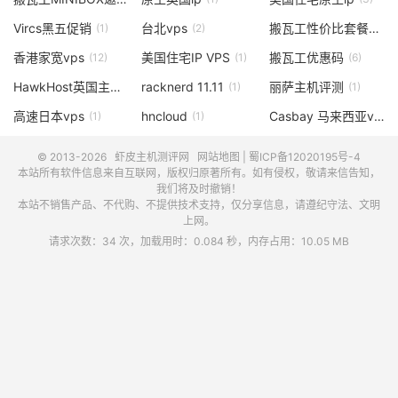
Vircs黑五促销
台北vps
搬瓦工性价比套餐
(1)
(2)
(6)
香港家宽vps
美国住宅IP VPS
搬瓦工优惠码
(12)
(1)
(6)
HawkHost英国主机
racknerd 11.11
丽萨主机评测
(2)
(1)
(1)
高速日本vps
hncloud
Casbay 马来西亚vps
(1)
(1)
(
© 2013-2026
虾皮主机测评网
网站地图
|
蜀ICP备12020195号-4
本站所有软件信息来自互联网，版权归原著所有。如有侵权，敬请来信告知，
我们将及时撤销！
本站不销售产品、不代购、不提供技术支持，仅分享信息，请遵纪守法、文明
上网。
请求次数：34 次，加载用时：0.084 秒，内存占用：10.05 MB