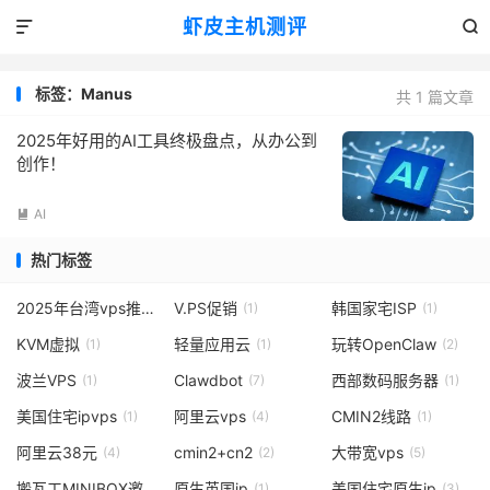
虾皮主机测评


标签：Manus
共 1 篇文章
2025年好用的AI工具终极盘点，从办公到
创作！
AI

热门标签
2025年台湾vps推荐、便宜台湾vps、台湾原生IP/台湾双ISPIP/台湾IP
V.PS促销
韩国家宅ISP
(1)
(1)
KVM虚拟
轻量应用云
玩转OpenClaw
(1)
(1)
(2)
波兰VPS
Clawdbot
西部数码服务器
(1)
(7)
(1)
美国住宅ipvps
阿里云vps
CMIN2线路
(1)
(4)
(1)
阿里云38元
cmin2+cn2
大带宽vps
(4)
(2)
(5)
搬瓦工MINIBOX邀请码
原生英国ip
美国住宅原生ip
(1)
(1)
(3)