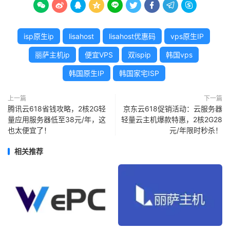









isp原生ip
lisahost
lisahost优惠码
vps原生IP
丽萨主机ip
便宜VPS
双ispip
韩国vps
韩国原生IP
韩国家宅ISP
上一篇
下一篇
腾讯云618省钱攻略，2核2G轻
京东云618促销活动：云服务器
量应用服务器低至38元/年，这
轻量云主机爆款特惠，2核2G28
也太便宜了！
元/年限时秒杀！
相关推荐