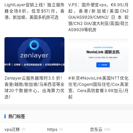
LightLayer促销上线！独立服务
V.PS：国外便宜vps，€6.95/月
器全场8折，低至$57/月，香
起，香港/新加坡/美国CN2
港、新加坡、美国多机房可选
GIA/AS9929/CMIN2/日本软
银/CN2 GIA/澳大利亚/英国/荷兰
AS9929等机房
Zenlayer云服务器限时3.5 折！
#补货#NovixLink美国NTT优化
香港/越南/新加坡/马来西亚等全
住宅/Cogent国际住宅/Cox真家
球20个数据中心，出海算力优
宽、Cera高防套餐3.99加元/月
选！
起
热门标签
vps迁移
https
京东云
(1)
(1)
(26)