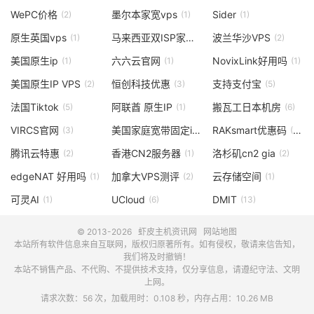
WePC价格
墨尔本家宽vps
Sider
(2)
(1)
(1)
原生英国vps
马来西亚双ISP家宽
波兰华沙VPS
(1)
(2)
(2)
美国原生ip
六六云官网
NovixLink好用吗
(1)
(1)
(1)
美国原生IP VPS
恒创科技优惠
支持支付宝
(2)
(3)
(5)
法国Tiktok
阿联酋 原生IP
搬瓦工日本机房
(5)
(1)
(6)
VIRCS官网
美国家庭宽带固定ip
RAKsmart优惠码
(3)
(1)
(11)
腾讯云特惠
香港CN2服务器
洛杉矶cn2 gia
(2)
(1)
(2)
edgeNAT 好用吗
加拿大VPS测评
云存储空间
(1)
(2)
(1)
可灵AI
UCloud
DMIT
(1)
(6)
(13)
© 2013-2026
虾皮主机资讯网
网站地图
本站所有软件信息来自互联网，版权归原著所有。如有侵权，敬请来信告知，
我们将及时撤销！
本站不销售产品、不代购、不提供技术支持，仅分享信息，请遵纪守法、文明
上网。
请求次数：56 次，加载用时：0.108 秒，内存占用：10.26 MB