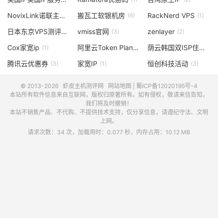
NovixLink诺联主机使用测评
搬瓦工软银机房
RackNerd VPS
(1)
(6)
(1)
日本东京VPS测评
vmiss官网
zenlayer
(2)
(3)
(2)
Cox家宽ip
阿里云Token Plan
荫云韩国双ISP住宅VPS
(1)
(2)
腾讯云优惠券
家宽IP
恒创科技活动
(3)
(1)
(3)
© 2013-2026
虾皮主机测评网
网站地图
|
蜀ICP备12020195号-4
本站所有软件信息来自互联网，版权归原著所有。如有侵权，敬请来信告知，
我们将及时撤销！
本站不销售产品、不代购、不提供技术支持，仅分享信息，请遵纪守法、文明
上网。
请求次数：34 次，加载用时：0.077 秒，内存占用：10.12 MB