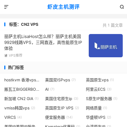
虾皮主机测评


标签：CN2 VPS
共 1 篇文章
丽萨主机LisaHost怎么样？丽萨主机美国
9929线路VPS，三网直连，高性能原生IP
体验
VPS推荐

热门标签
hostkvm 香港vps
美国双ISPvps
英国原生vps
(1)
(7)
(1)
搬瓦工BIGGERBOX
AI
阿里云ECS
(1)
(7)
(3)
新加坡 CN2 GIA
美国住宅原生ip
S原生IP服务器
(1)
(3)
(1)
vmiss韩国vps
英国原生IP VPS
网络质量
(2)
(2)
(1)
VIRCS
便宜服务器
华盛顿VPS
(4)
(14)
(2)
美国IP美国IP服务器
Kamatera优惠码
台湾原生IP
(1)
(1)
(2)