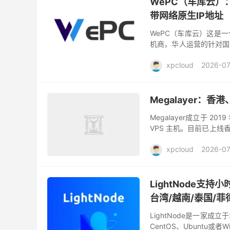
WePC（车库云）：
带网络原生IP地址
WePC（车库云）这是
机商，华人运营的针对国
供高品质的网络基础设施，
xpcloud
2026-07
Megalayer
Megalayer成立于
VPS 主机。目前已上
机房线路。本文整合该服
xpcloud
2026-0
LightNode支
台湾/越南/泰国/
LightNode是一家成
CentOS、Ubuntu或