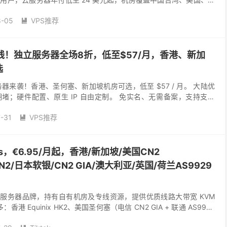
地，多款不限流量套餐可供...
8-05
VPS推荐

促销上线！独立服务器全场8折，低至$57/月，香港、新加
选
独立服务器来袭！香港、圣何塞、新加坡机房可选，低至 $57 / 月。 大陆优
堵；硬件配置、原生 IP 自由定制。 免实名、无需备案，支持支付
加密货币，其他支付方式私聊...
-31
VPS推荐

s，€6.95/月起，香港/新加坡/美国CN2
MIN2/日本软银/CN2 GIA/澳大利亚/英国/荷兰AS9929
营云服务器品牌，持有自有机房及专线资源，提供优质线路大带宽 KVM
香港 Equinix HK2、美国圣何塞（电信 CN2 GIA + 联通 AS9929
..