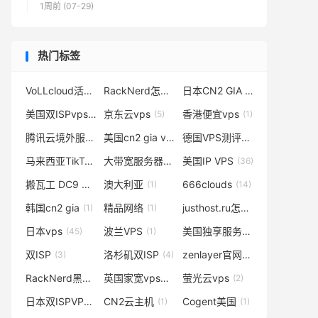
1周前 (07-29)
热门标签
VoLLcloud活动
RackNerd怎么样
日本CN2 GIA VPS
(1)
(5)
(1)
美国双ISPvps
京东云vps
香港便宜vps
(7)
(5)
(1)
腾讯云境外服务器
美国cn2 gia vps
德国VPS测评
(2)
(2)
(2)
马来西亚TikTok
大带宽服务器
美国IP VPS
(3)
(12)
(36)
搬瓦工 DC9 CN2 GIA
澳大利亚
666clouds
(6)
(1)
(14)
韩国cn2 gia
精品网络
justhost.ru怎么样
(1)
(1)
(1)
日本vps
波兰VPS
美国独享服务器
(45)
(1)
(1)
双ISP
洛杉矶双ISP
zenlayer官网
(3)
(4)
(1)
RackNerd黑色星期五
英国家宽vps
萤光云vps
(1)
(20)
(2)
日本双ISPVPS
CN2云主机
Cogent美国
(3)
(1)
(1)