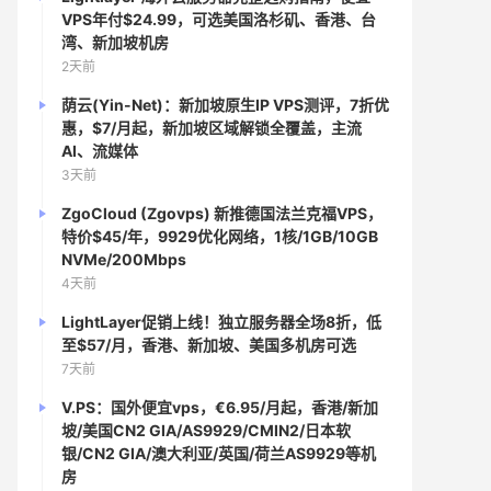
VPS年付$24.99，可选美国洛杉矶、香港、台
湾、新加坡机房
2天前
荫云(Yin-Net)：新加坡原生IP VPS测评，7折优
惠，$7/月起，新加坡区域解锁全覆盖，主流
AI、流媒体
3天前
ZgoCloud (Zgovps) 新推德国法兰克福VPS，
特价$45/年，9929优化网络，1核/1GB/10GB
NVMe/200Mbps
4天前
LightLayer促销上线！独立服务器全场8折，低
至$57/月，香港、新加坡、美国多机房可选
7天前
V.PS：国外便宜vps，€6.95/月起，香港/新加
坡/美国CN2 GIA/AS9929/CMIN2/日本软
银/CN2 GIA/澳大利亚/英国/荷兰AS9929等机
房