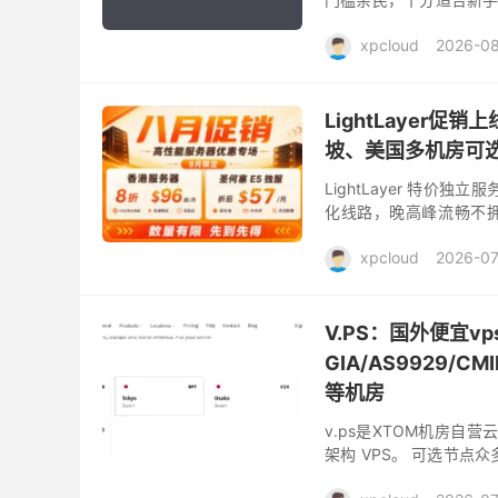
律宾、中国香港、新加坡多
xpcloud
2026-0
LightLayer
坡、美国多机房可
LightLayer 特价
化线路，晚高峰流畅不拥
宝、信用卡、PayPal、
xpcloud
2026-07
V.PS：国外便宜vp
GIA/AS9929/C
等机房
v.ps是XTOM机房自
架构 VPS。 可选节点众多：
+ 移动 CMIN2）、日本软.