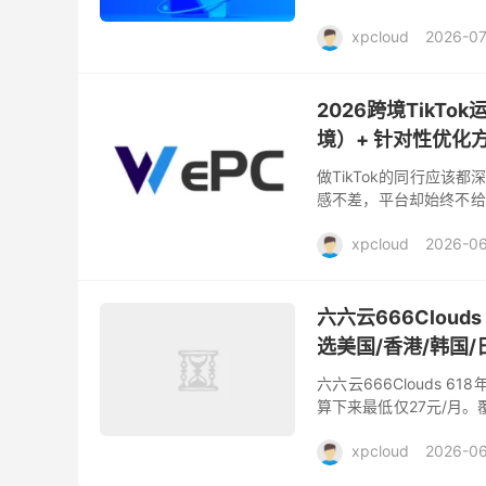
也是可以弹性计费的云主机
xpcloud
2026-0
2026跨境TikT
境）+ 针对性优化
做TikTok的同行应
感不差，平台却始终不给
走。绝大多数这类糟心状况，
xpcloud
2026-0
六六云666Cloud
选美国/香港/韩国/
六六云666Clouds
算下来最低仅27元/月。覆
以及韩国原生IP等热门产品。
xpcloud
2026-06