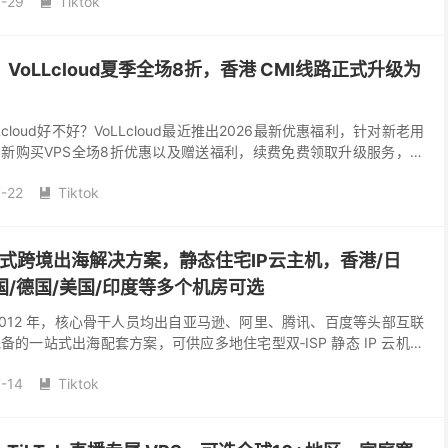
-29
Tiktok

样？VoLLcloud夏季全场8折，香港 CMI线路正式升级为
oLLcloud好不好？VoLLcloud最近推出2026最新优惠福利，针对新老用
新购买VPS全场8折优惠以及赠送福利，续费免费领取升级服务，另
已经接入...
-22
Tiktok

一站式跨境出海解决方案，静态住宅IP云主机，香港/日
国/德国/美国/印度等多个机房可选
创于 2012 年，核心骨干人员均出自亚马逊、阿里、腾讯、百度等头部互联
的一站式出海配套方案，可供应多地住宅型双‑ISP 静态 IP 云机。
泰国、菲律宾、英国、德国、美...
-14
Tiktok
