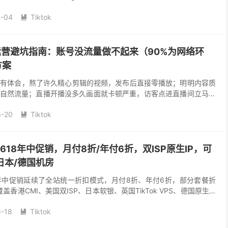
产品，...
7-04
Tiktok

ok运营避坑指南：账号没流量做不起来（90%为网络环
方案
该都深有体会，熬了许久精心剪辑的视频，发布后直接零播放；明明内容质
自然流量；直播开播没多久画面就卡顿严重，访客点进直播间立马划
根源都出在 IP 环境上。 为什么你的Tik...
6-20
Tiktok

s 618年中促销，月付8折/年付6折，双ISP原生IP，可
日本/德国机房
 618年中促销延续了全站统一折扣模式，月付8折、年付6折，部分套餐折
盖香港CMI、美国双ISP、日本软银、英国TikTok VPS、德国原生IP
 六六云 618...
-18
Tiktok
