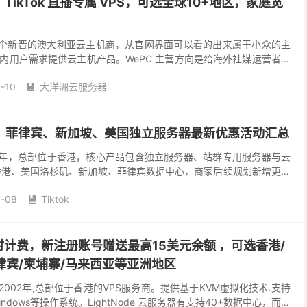
TikTok 直播专属 VPS，可选全球10+地区，家庭宽
一个新晋的澳大利亚云主机商，从官网界面可以看的出来属于小众的主
内用户需求提供云主机产品。WePC 主营方向是给海外社媒运营者提
其核心优势在于提供覆盖全球20多个国家和地区的...
-10
大洋洲云服务器

：香港、菲律宾、新加坡、美国独立服务器最新优惠活动汇总
 2019 年，总部位于香港，核心产品包含独立服务器、站群专用服务器与云
线香港、美国洛杉矶、新加坡、菲律宾数据中心，商家后续规划新增更多
务商当下全部优惠政策，有需要的小伙...
7-08
Tiktok

持小时计费，新注册账号赠送最高15美元余额 ，可选香港/
菲律宾/柬埔寨/马来西亚等亚洲地区
立于2002年,总部位于香港的VPS服务商。提供基于KVM虚拟化技术.支持
者Windows等操作系统。LightNode 云服务器有支持40+数据中心，而且