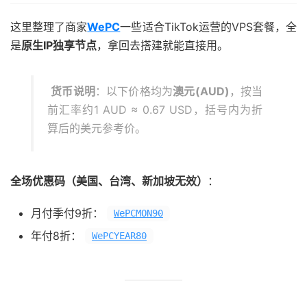
这里整理了商家
WePC
一些适合TikTok运营的VPS套餐，全
是
原生IP独享节点
，拿回去搭建就能直接用。
货币说明
：以下价格均为
澳元(AUD)
，按当
前汇率约1 AUD ≈ 0.67 USD，括号内为折
算后的美元参考价。
全场优惠码（美国、台湾、新加坡无效）
：
月付季付9折：
WePCMON90
年付8折：
WePCYEAR80