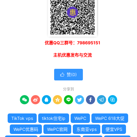
优惠QQ三群号：798695151
主机优惠发布与交流
赞(
0
)

分享到









TikTok vps
tiktok住宅ip
WePC
WePC 618大促
WePC优惠码
WePC官网
东南亚vps
便宜VPS