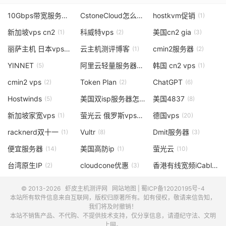
10Gbps带宽服务器
CstoneCloud怎么样
hostkvm促销
(2)
(3)
(1)
新加坡vps cn2
科威特vps
美国cn2 gia
(1)
(2)
(3)
丽萨主机 日本vps
云主机测评博客
cmin2服务器
(1)
(1)
(2)
YINNET
阿里云轻量服务器
韩国 cn2 vps
(5)
(1)
(1)
cmin2 vps
Token Plan
ChatGPT
(2)
(2)
(6)
Hostwinds
美国双isp服务器怎么样
美国4837
(5)
(4)
(8)
新加坡家宽vps
萤光云 俄罗斯vps
德国vps
(1)
(1)
(20)
racknerd双十一
Vultr
Dmit服务器
(1)
(8)
(3)
便宜服务器
美国高防ip
萤光云
(14)
(1)
(10)
台湾原生IP
cloudcone优惠
香港有线宽频iCable
(2)
(3)
(1)
© 2013-2026
虾皮主机测评网
网站地图
|
蜀ICP备12020195号-4
本站所有软件信息来自互联网，版权归原著所有。如有侵权，敬请来信告知，
我们将及时撤销！
本站不销售产品、不代购、不提供技术支持，仅分享信息，请遵纪守法、文明
上网。