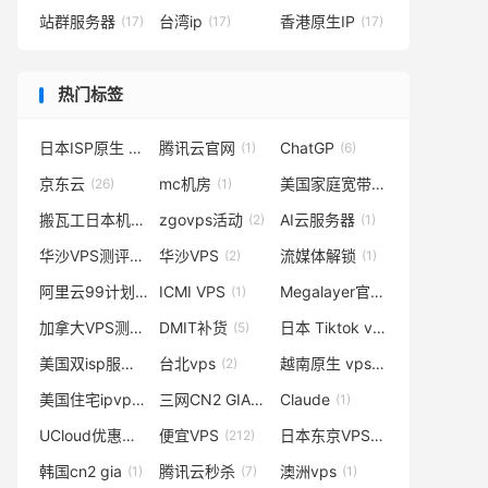
站群服务器
台湾ip
香港原生IP
(17)
(17)
(17)
热门标签
日本ISP原生 VPS
腾讯云官网
ChatGP
(1)
(1)
(6)
京东云
mc机房
美国家庭宽带固定ip
(26)
(1)
(1)
搬瓦工日本机房
zgovps活动
AI云服务器
(6)
(2)
(1)
华沙VPS测评
华沙VPS
流媒体解锁
(2)
(2)
(1)
阿里云99计划
ICMI VPS
Megalayer官网
(6)
(1)
(1)
加拿大VPS测评
DMIT补货
日本 Tiktok vps
(2)
(5)
(1)
美国双isp服务器怎么样
台北vps
越南原生 vps
(4)
(2)
(1)
美国住宅ipvps
三网CN2 GIA
Claude
(1)
(1)
(1)
UCloud优惠码
便宜VPS
日本东京VPS测评
(1)
(212)
(2)
韩国cn2 gia
腾讯云秒杀
澳洲vps
(1)
(7)
(1)