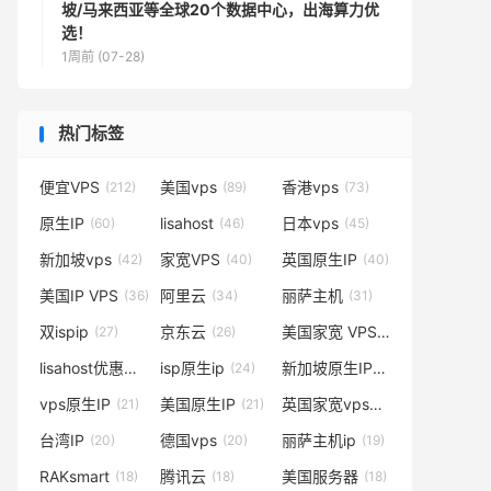
坡/马来西亚等全球20个数据中心，出海算力优
选！
1周前 (07-28)
热门标签
便宜VPS
美国vps
香港vps
(212)
(89)
(73)
原生IP
lisahost
日本vps
(60)
(46)
(45)
新加坡vps
家宽VPS
英国原生IP
(42)
(40)
(40)
美国IP VPS
阿里云
丽萨主机
(36)
(34)
(31)
双ispip
京东云
美国家宽 VPS
(27)
(26)
(25)
lisahost优惠码
isp原生ip
新加坡原生IP
(24)
(24)
(21)
vps原生IP
美国原生IP
英国家宽vps
(21)
(21)
(20)
台湾IP
德国vps
丽萨主机ip
(20)
(20)
(19)
RAKsmart
腾讯云
美国服务器
(18)
(18)
(18)