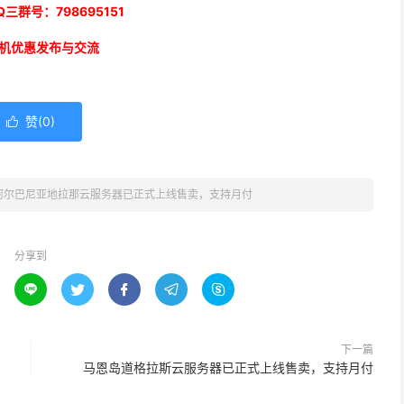
三群号：798695151
机优惠发布与交流
赞(
0
)

阿尔巴尼亚地拉那云服务器已正式上线售卖，支持月付
分享到





下一篇
马恩岛道格拉斯云服务器已正式上线售卖，支持月付