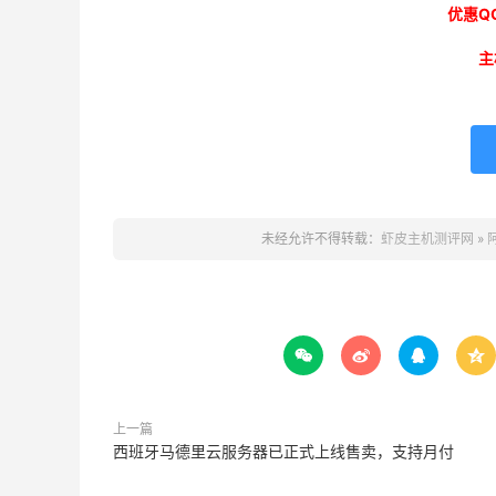
优惠QQ
主
未经允许不得转载：
虾皮主机测评网
»




上一篇
西班牙马德里云服务器已正式上线售卖，支持月付