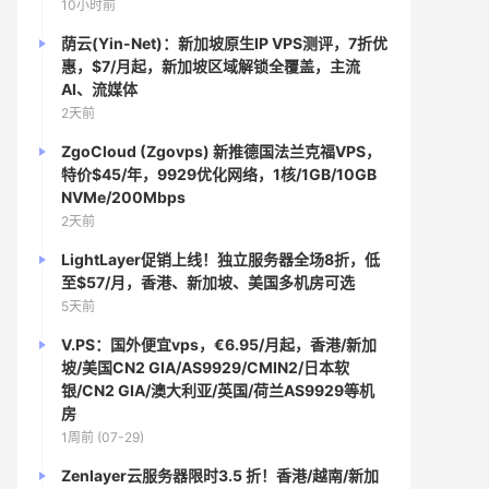
10小时前
荫云(Yin-Net)：新加坡原生IP VPS测评，7折优
惠，$7/月起，新加坡区域解锁全覆盖，主流
AI、流媒体
2天前
ZgoCloud (Zgovps) 新推德国法兰克福VPS，
特价$45/年，9929优化网络，1核/1GB/10GB
NVMe/200Mbps
2天前
LightLayer促销上线！独立服务器全场8折，低
至$57/月，香港、新加坡、美国多机房可选
5天前
V.PS：国外便宜vps，€6.95/月起，香港/新加
坡/美国CN2 GIA/AS9929/CMIN2/日本软
银/CN2 GIA/澳大利亚/英国/荷兰AS9929等机
房
1周前 (07-29)
Zenlayer云服务器限时3.5 折！香港/越南/新加