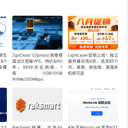
坡原生
ZgoCloud (Zgovps) 新推德
LightLayer促销上线！独立
$7/
国法兰克福VPS，特价$45/
服务器全场8折，低至$57/
全覆
年，9929优化网络，1
月，香港、新加坡、美国多
核/1GB/10GB
机房可选
NVMe/200Mbps
3.5
RakSmart特惠：全场65
#补货#NovixLink美国NTT