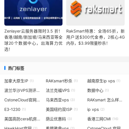
Zenlayer云服务器限时3.5 折！
RakSmart特惠：全场65折，新
香港/越南/新加坡/马来西亚等全
用户送$300代金券，2核心4G
球20个数据中心，出海算力优
内存，$3.99限量秒杀！
选！
热门标签
加拿大原生IP
RAKsmart秒杀
越南原生ip vps
(1)
(1)
(1)
波兰华沙VPS测评洛
法兰克福VPS
数据中心
(2)
(1)
(1)
CstoneCloud官网
马来西亚vps
RAKsmart 怎么样
(3)
(3)
(3)
E3-1230
美国纽约双ISP
ip vps
(1)
(1)
(2)
美国高防cera机房
荫云优惠码
香港三网CMI
(1)
(3)
(16)
HawkHost官网
希腊雅典vps
CstoneCloud 官网
(2)
(2)
(1)