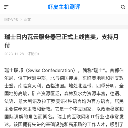
虾皮主机测评


国外VPS
正文

瑞士日内瓦云服务器已正式上线售卖，支持月
付
2023-11-28
评论(0)
瑞士联邦（Swiss Confederation），简称“瑞士”。首都伯
尔尼，位于欧洲中部，北与德国接壤，东临奥地利和列支敦
士登，南临意大利，西临法国。地处北温带，四季分明，全
国地势高峻，矿产资源匮乏，森林及水力资源丰富，德语、
法语、意大利语及拉丁罗曼语4种语言均为官方语言，居民
主要信奉天主教和新教。它是一个中立国家，以政治稳定和
国际调解的角色而闻名。瑞士的互联网和IT行业也非常发
达。该国拥有先进的基础设施和高素质的工作人才，吸引了