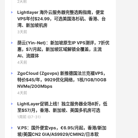
2天前
Lightlayer 海外云服务器完整选购指南，便宜
VPS年付$24.99，可选美国洛杉矶、香港、台
湾、新加坡机房
3天前
荫云(Yin-Net)：新加坡原生IP VPS测评，7折优
惠，$7/月起，新加坡区域解锁全覆盖，主流
AI、流媒体
4天前
ZgoCloud (Zgovps) 新推德国法兰克福VPS，
特价$45/年，9929优化网络，1核/1GB/10GB
NVMe/200Mbps
4天前
LightLayer促销上线！独立服务器全场8折，低
至$57/月，香港、新加坡、美国多机房可选
1周前 (07-31)
V.PS：国外便宜vps，€6.95/月起，香港/新加
坡/美国CN2 GIA/AS9929/CMIN2/日本软