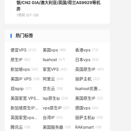
银/CN2 GIA/澳大利亚/英国/荷兰AS9929等机
房
1周前 (07-29)
热门标签
便宜VPS
美国vps
香港vps
(212)
(89)
(73)
原生IP
lisahost
日本vps
(60)
(47)
(45)
新加坡vps
家宽VPS
英国原生IP
(42)
(40)
(40)
美国IP VPS
阿里云
丽萨主机
(36)
(34)
(32)
双ispip
京东云
lisahost优惠码
(27)
(26)
(25)
美国家宽 VPS
isp原生ip
美国原生IP
(25)
(24)
(22)
新加坡原生IP
vps原生IP
德国vps
(21)
(21)
(20)
英国家宽vps
台湾IP
丽萨主机ip
(20)
(20)
(19)
腾讯云
美国服务器
RAKsmart
(18)
(18)
(18)