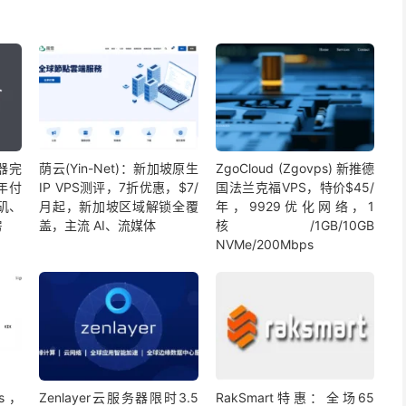
务器完
荫云(Yin-Net)：新加坡原生
ZgoCloud (Zgovps) 新推德
年付
IP VPS测评，7折优惠，$7/
国法兰克福VPS，特价$45/
杉矶、
月起，新加坡区域解锁全覆
年，9929优化网络，1
房
盖，主流 AI、流媒体
核/1GB/10GB
NVMe/200Mbps
s，
Zenlayer云服务器限时3.5
RakSmart特惠：全场65