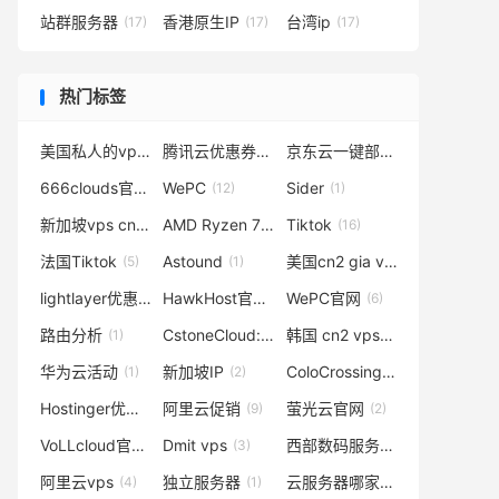
站群服务器
香港原生IP
台湾ip
(17)
(17)
(17)
热门标签
美国私人的vps
腾讯云优惠券
京东云一键部署OpenClaw
(1)
(3)
(3)
666clouds官网
WePC
Sider
(1)
(12)
(1)
新加坡vps cn2
AMD Ryzen 7950
Tiktok
(1)
(1)
(16)
法国Tiktok
Astound
美国cn2 gia vps
(5)
(1)
(2)
lightlayer优惠码
HawkHost官网
WePC官网
(8)
(2)
(6)
路由分析
CstoneCloud:新年钜惠
韩国 cn2 vps
(1)
(1)
(1)
华为云活动
新加坡IP
ColoCrossing黑五
(1)
(2)
(1)
Hostinger优惠码
阿里云促销
萤光云官网
(3)
(9)
(2)
VoLLcloud官网
Dmit vps
西部数码服务器
(1)
(3)
(1)
阿里云vps
独立服务器
云服务器哪家便宜
(4)
(1)
(1)