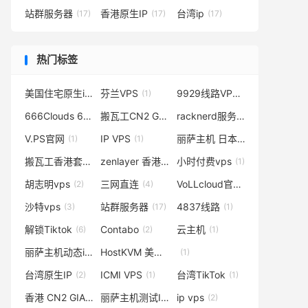
站群服务器
香港原生IP
台湾ip
(17)
(17)
(17)
热门标签
美国住宅原生ip
芬兰VPS
9929线路VPS
(3)
(1)
(1)
666Clouds 618
搬瓦工CN2 GIA
racknerd服务器
(1)
(1)
(1)
V.PS官网
IP VPS
丽萨主机 日本vps
(1)
(1)
(1)
搬瓦工香港套餐
zenlayer 香港vps
小时付费vps
(6)
(1)
(1)
胡志明vps
三网直连
VoLLcloud官网
(2)
(4)
(1)
沙特vps
站群服务器
4837线路
(3)
(17)
(1)
解锁Tiktok
Contabo
云主机
(6)
(2)
(1)
丽萨主机动态ip
HostKVM 美国vps
(1)
(1)
(1)
台湾原生IP
ICMI VPS
台湾TikTok
(2)
(1)
(1)
香港 CN2 GIA
丽萨主机测试IP
ip vps
(6)
(1)
(2)