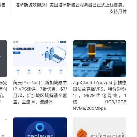
线售
堪萨斯城欢迎您！美国堪萨斯城云服务器已正式上线售卖，
支持月付
务器完
荫云(Yin-Net)：新加坡原生
ZgoCloud (Zgovps) 新推德
年付
IP VPS测评，7折优惠，$7/
国法兰克福VPS，特价$45/
杉矶、
月起，新加坡区域解锁全覆
年，9929优化网络，1
房
盖，主流 AI、流媒体
核/1GB/10GB
NVMe/200Mbps