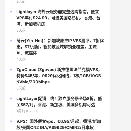
2天前
Lightlayer 海外云服务器完整选购指南，便宜
VPS年付$24.99，可选美国洛杉矶、香港、台
湾、新加坡机房
3天前
荫云(Yin-Net)：新加坡原生IP VPS测评，7折优
惠，$7/月起，新加坡区域解锁全覆盖，主流
AI、流媒体
4天前
ZgoCloud (Zgovps) 新推德国法兰克福VPS，
特价$45/年，9929优化网络，1核/1GB/10GB
NVMe/200Mbps
5天前
LightLayer促销上线！独立服务器全场8折，低
至$57/月，香港、新加坡、美国多机房可选
1周前 (07-31)
V.PS：国外便宜vps，€6.95/月起，香港/新加
坡/美国CN2 GIA/AS9929/CMIN2/日本软