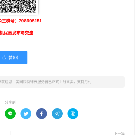
三群号：798695151
机优惠发布与交流
赞(
0
)

律欢迎您！美国底特律云服务器已正式上线售卖，支持月付
分享到





下一篇