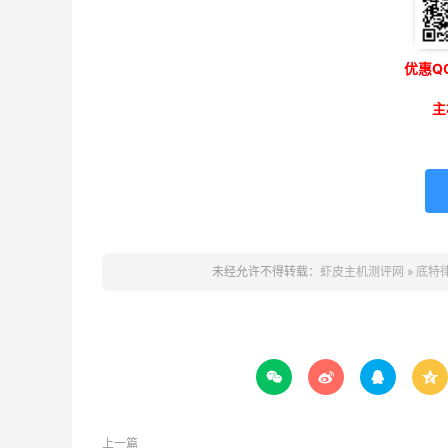
优惠QQ
主
未经允许不得转载：
虾皮主机测评网
»
底特




上一篇