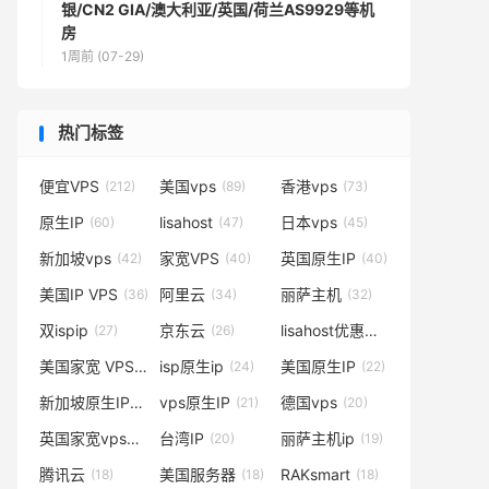
银/CN2 GIA/澳大利亚/英国/荷兰AS9929等机
房
1周前 (07-29)
热门标签
便宜VPS
美国vps
香港vps
(212)
(89)
(73)
原生IP
lisahost
日本vps
(60)
(47)
(45)
新加坡vps
家宽VPS
英国原生IP
(42)
(40)
(40)
美国IP VPS
阿里云
丽萨主机
(36)
(34)
(32)
双ispip
京东云
lisahost优惠码
(27)
(26)
(25)
美国家宽 VPS
isp原生ip
美国原生IP
(25)
(24)
(22)
新加坡原生IP
vps原生IP
德国vps
(21)
(21)
(20)
英国家宽vps
台湾IP
丽萨主机ip
(20)
(20)
(19)
腾讯云
美国服务器
RAKsmart
(18)
(18)
(18)