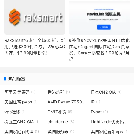
RakSmart特惠：全场65折，新
#补货#NovixLink美国NTT优化
用户送$300代金券，2核心4G
住宅/Cogent国际住宅/Cox真家
内存，$3.99限量秒杀！
宽、Cera高防套餐3.99加元/月
起
热门标签
阿里云优惠码
香港站群
日本CN2 GIA
(2)
(1)
(1)
美国住宅ipvps
AMD Ryzen 7950
IP
(1)
(1)
(1)
vps迁移
DMIT补货
Evoxt
(1)
(5)
(3)
搬瓦工CN2 GIA
cloudcone
LightNode优惠码
(1)
(3)
(2)
美国家庭ip代理
英国服务器
美国家庭宽带vps
(1)
(1)
(1)