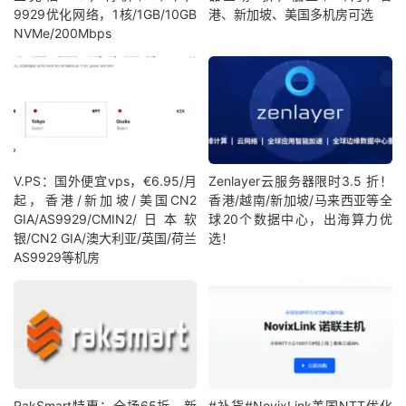
9929优化网络，1核/1GB/10GB
港、新加坡、美国多机房可选
NVMe/200Mbps
V.PS：国外便宜vps，€6.95/月
Zenlayer云服务器限时3.5 折！
起，香港/新加坡/美国CN2
香港/越南/新加坡/马来西亚等全
GIA/AS9929/CMIN2/日本软
球20个数据中心，出海算力优
银/CN2 GIA/澳大利亚/英国/荷兰
选！
AS9929等机房
RakSmart特惠：全场65折，新
#补货#NovixLink美国NTT优化