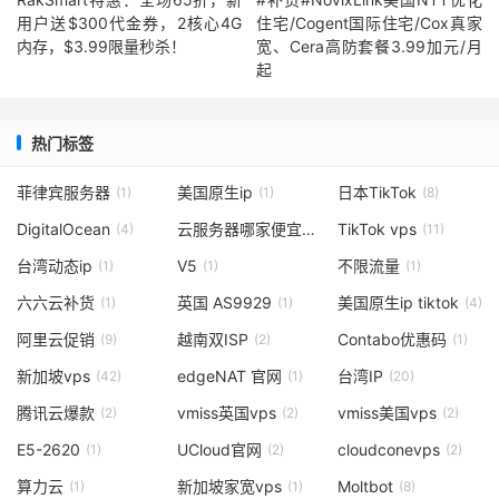
用户送$300代金券，2核心4G
住宅/Cogent国际住宅/Cox真家
内存，$3.99限量秒杀！
宽、Cera高防套餐3.99加元/月
起
热门标签
菲律宾服务器
美国原生ip
日本TikTok
(1)
(1)
(8)
DigitalOcean
云服务器哪家便宜
TikTok vps
(4)
(1)
(11)
台湾动态ip
V5
不限流量
(1)
(1)
(1)
六六云补货
英国 AS9929
美国原生ip tiktok
(1)
(1)
(4)
阿里云促销
越南双ISP
Contabo优惠码
(9)
(2)
(1)
新加坡vps
edgeNAT 官网
台湾IP
(42)
(1)
(20)
腾讯云爆款
vmiss英国vps
vmiss美国vps
(2)
(2)
(2)
E5-2620
UCloud官网
cloudconevps
(1)
(2)
(2)
算力云
新加坡家宽vps
Moltbot
(1)
(1)
(8)