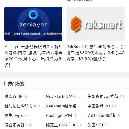
Zenlayer云服务器限时3.5 折！
RakSmart特惠：全场65折，新
香港/越南/新加坡/马来西亚等全
用户送$300代金券，2核心4G
球20个数据中心，出海算力优
内存，$3.99限量秒杀！
选！
热门标签
越南双ISP
NovixLink服务器推荐
美国高防vps推荐
(2)
(1)
(1)
新加坡住宅静态ip
RAKsmart新年钜惠
中国香港vps
(1)
(1)
(2)
原生ipvps
Hostinger官网
VoLLcloud促销
(5)
(1)
(1)
便宜服务器
搬瓦工 CN2 GIA
美国NTT
(14)
(7)
(1)