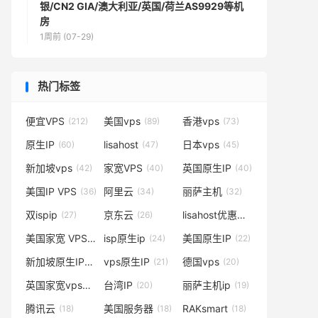
银/CN2 GIA/澳大利亚/英国/荷兰AS9929等机
房
1周前 (07-29)
热门标签
便宜VPS
美国vps
香港vps
(212)
(89)
(73)
原生IP
lisahost
日本vps
(60)
(47)
(45)
新加坡vps
家宽VPS
英国原生IP
(42)
(40)
(40)
美国IP VPS
阿里云
丽萨主机
(36)
(34)
(32)
双ispip
京东云
lisahost优惠码
(27)
(26)
(25)
美国家宽 VPS
isp原生ip
美国原生IP
(25)
(24)
(22)
新加坡原生IP
vps原生IP
德国vps
(21)
(21)
(20)
英国家宽vps
台湾IP
丽萨主机ip
(20)
(20)
(19)
腾讯云
美国服务器
RAKsmart
(18)
(18)
(18)