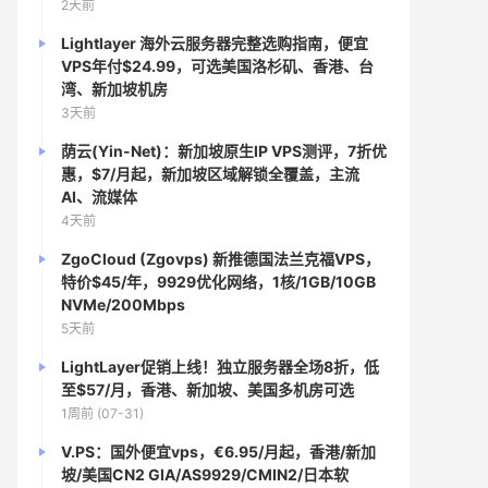
2天前
Lightlayer 海外云服务器完整选购指南，便宜
VPS年付$24.99，可选美国洛杉矶、香港、台
湾、新加坡机房
3天前
荫云(Yin-Net)：新加坡原生IP VPS测评，7折优
惠，$7/月起，新加坡区域解锁全覆盖，主流
AI、流媒体
4天前
ZgoCloud (Zgovps) 新推德国法兰克福VPS，
特价$45/年，9929优化网络，1核/1GB/10GB
NVMe/200Mbps
5天前
LightLayer促销上线！独立服务器全场8折，低
至$57/月，香港、新加坡、美国多机房可选
1周前 (07-31)
V.PS：国外便宜vps，€6.95/月起，香港/新加
坡/美国CN2 GIA/AS9929/CMIN2/日本软