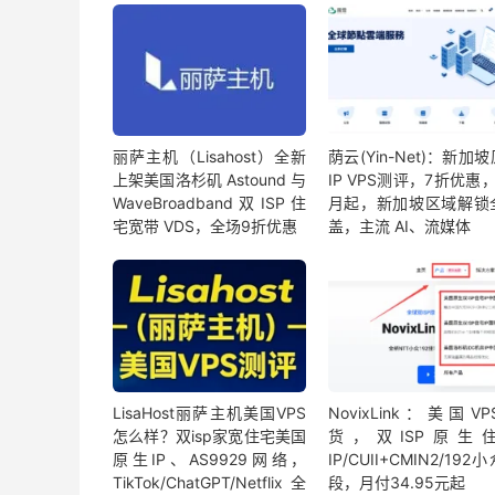
丽萨主机（Lisahost）全新
荫云(Yin-Net)：新加
上架美国洛杉矶 Astound 与
IP VPS测评，7折优惠，
WaveBroadband 双 ISP 住
月起，新加坡区域解锁
宅宽带 VDS，全场9折优惠
盖，主流 AI、流媒体
LisaHost丽萨主机美国VPS
NovixLink：美国V
怎么样？双isp家宽住宅美国
货，双ISP原生
原生IP、AS9929网络，
IP/CUII+CMIN2/192小
TikTok/ChatGPT/Netflix 全
段，月付34.95元起