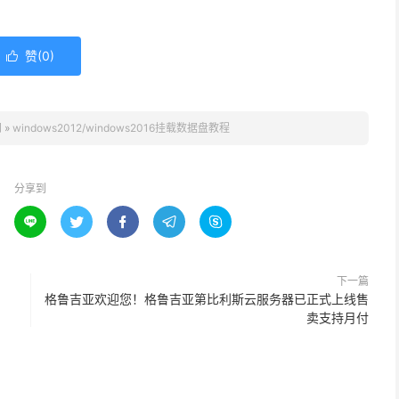
赞(
0
)

网
»
windows2012/windows2016挂载数据盘教程
分享到





下一篇
格鲁吉亚欢迎您！格鲁吉亚第比利斯云服务器已正式上线售
卖支持月付