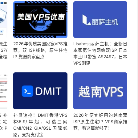
坡原生
2026年优质美国家宽VPS推
Lisahost丽萨主机：全新日
$7/
荐，双 ISP线路，原生住宅
本家宽住宅网络双ISP 日本
全覆
IP 靠谱商家盘点
本土IIJ带宽 AS2497，日本
VPS测评
PS补
补货速抢！DMIT香港VPS
2026年便宜好用的越南双
住宅
$36.9/年起，可选三网
ISP原生住宅IP VPS商家推
众IP
CMI/CN2 GIA/GSL国际线
荐，看这篇就够了！
路，支持支付宝