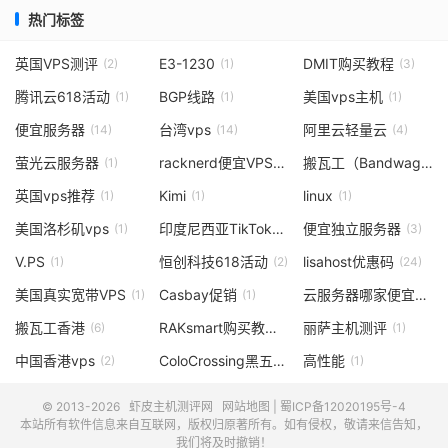
热门标签
英国VPS测评
E3-1230
DMIT购买教程
(2)
(1)
(3)
腾讯云618活动
BGP线路
美国vps主机
(1)
(1)
(1)
便宜服务器
台湾vps
阿里云轻量云
(14)
(14)
(4)
萤光云服务器
racknerd便宜VPS
搬瓦工（BandwagonHost
(1)
(1)
英国vps推荐
Kimi
linux
(1)
(1)
(1)
美国洛杉矶vps
印度尼西亚TikTok
便宜独立服务器
(1)
(1)
(3)
V.PS
恒创科技618活动
lisahost优惠码
(1)
(2)
(24)
美国真实宽带VPS
Casbay促销
云服务器哪家便宜
(1)
(1)
(1)
搬瓦工香港
RAKsmart购买教程
丽萨主机测评
(6)
(1)
(1)
中国香港vps
ColoCrossing黑五
高性能
(2)
(1)
(1)
© 2013-2026
虾皮主机测评网
网站地图
|
蜀ICP备12020195号-4
本站所有软件信息来自互联网，版权归原著所有。如有侵权，敬请来信告知，
我们将及时撤销！