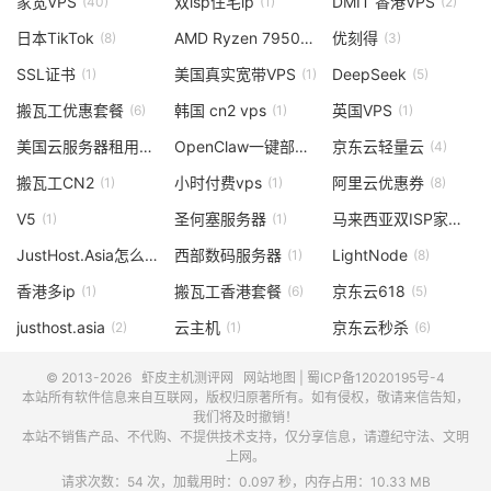
家宽VPS
双isp住宅ip
DMIT 香港VPS
(40)
(1)
(2)
日本TikTok
AMD Ryzen 7950
优刻得
(8)
(1)
(3)
SSL证书
美国真实宽带VPS
DeepSeek
(1)
(1)
(5)
搬瓦工优惠套餐
韩国 cn2 vps
英国VPS
(6)
(1)
(1)
美国云服务器租用
OpenClaw一键部署
京东云轻量云
(1)
(4)
(4)
搬瓦工CN2
小时付费vps
阿里云优惠券
(1)
(1)
(8)
V5
圣何塞服务器
马来西亚双ISP家宽
(1)
(1)
(2)
JustHost.Asia怎么样
西部数码服务器
LightNode
(1)
(1)
(8)
香港多ip
搬瓦工香港套餐
京东云618
(1)
(6)
(5)
justhost.asia
云主机
京东云秒杀
(2)
(1)
(6)
© 2013-2026
虾皮主机测评网
网站地图
|
蜀ICP备12020195号-4
本站所有软件信息来自互联网，版权归原著所有。如有侵权，敬请来信告知，
我们将及时撤销！
本站不销售产品、不代购、不提供技术支持，仅分享信息，请遵纪守法、文明
上网。
请求次数：54 次，加载用时：0.097 秒，内存占用：10.33 MB