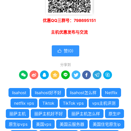
优惠QQ三群号：798695151
主机优惠发布与交流
赞(
0
)

分享到









lisahost
lisahost好不好
lisahost怎么样
Netflix
netflix vps
Tiktok
TikTok vps
vps主机评测
丽萨主机
丽萨主机好不好
丽萨主机怎么样
原生IP
原生ipvps
美国vps
美国云服务器
美国住宅原生ip