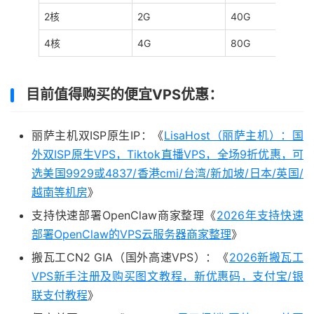
2核
2G
40G
4核
4G
80G
目前值得购买的便宜VPS优惠：
丽萨主机双ISP原生IP：《
LisaHost（丽萨主机）：国
外双ISP原生VPS，Tiktok直播VPS，全场9折优惠，可
选美国9929或4837/香港cmi/台湾/新加坡/日本/英国/
越南等机房
》
支持快速部署OpenClaw商家整理《
2026年支持快速
部署OpenClaw的VPS云服务器商家整理
》
搬瓦工CN2 GIA（国外高速VPS）：《
2026新搬瓦工
VPS新手注册及购买图文教程，新优惠码，支付宝/银
联支付教程
》