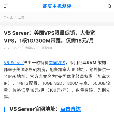
虾皮主机测评


Tiktok
正文

V5 Server：美国VPS限量促销，大带宽
VPS，1核1G/300M带宽，仅需18元/月
2026-05-15
阅读(223)
评论(0)
V5 Server
推出一款特价
美国VPS
，采用经典
KVM 架构
，
部署于美国洛杉矶机房，配备加拿大 IP 地址，额外提供一
个IPv6地址，官方方案名为“美国优化轻量特惠（加拿大
IP），1核1G配置、10GB SSD、300M带宽、500GB流
量，价格低至18元/月（180元/年），数量有限，先到先
得。
V5 Server官网地址：
点击直达