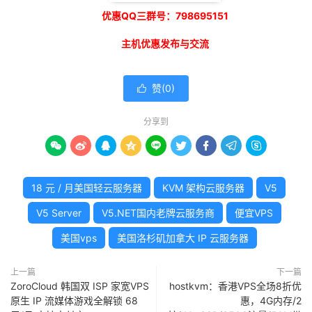
优惠QQ三群号：798695151
主机优惠发布与交流
赞(
0
)

分享到









18 元 / 月美国轻云服务器
KVM 架构云服务器
V5
V5 Server
V5.NET国内老牌云服务商
便宜VPS
美国vps
美国洛杉矶加拿大 IP 云服务器
上一篇
下一篇
ZoroCloud 韩国双 ISP 家宽VPS
hostkvm：香港VPS全场8折优
原生 IP 流媒体游戏全解锁 68
惠，4G内存/2