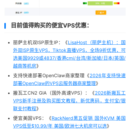
目前值得购买的便宜VPS优惠：
丽萨主机双ISP原生IP：《
LisaHost（丽萨主机）：国
外双ISP原生VPS，Tiktok直播VPS，全场9折优惠，可
选美国9929或4837/香港cmi/台湾/新加坡/日本/英国/
越南等机房
》
支持快速部署OpenClaw商家整理《
2026年支持快速
部署OpenClaw的VPS云服务器商家整理
》
搬瓦工CN2 GIA（国外高速VPS）：《
2026新搬瓦工
VPS新手注册及购买图文教程，新优惠码，支付宝/银
联支付教程
》
便宜美国VPS：《
RackNerd黑五促销 国外KVM 美国
VPS低至$10.99/年 美国/欧洲七大机房可以选
》