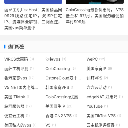
丽萨主机LisaHost：美国精品网
ColoCrossing最新优惠码， VPS
9929线路住宅IP，双ISP住宅
低至$1.97/月，美国服务器促销
IP、流媒体全解锁、三网直连，
年付$99起
美国vps简单测评
热门标签
VIRCS优惠码
沙特vps
WePC
(3)
(3)
(12)
丽萨主机评测
ColoCrossing
美国家宽IP
(1)
(5)
(6)
香港家宽vps
CstoneCloud双十二活动
迪拜VPS
(12)
(1)
(2)
V5.NET国内老牌云服务商
韩国家宽VPS
六六云活动
(1)
(1)
(1)
美国 Tiktok
ColoCrossing优惠码
edgeNAT 好用吗
(1)
(2)
(1)
站群服务器
美国原生IP
YouTube
(17)
(21)
(1)
便宜云主机
香港 CN2 VPS
美国TikTok VPS
(1)
(1)
(1)
美国私人的vps
V5
云主机测评博客
(1)
(1)
(1)