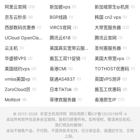
阿里云官网
新加披vps
新加坡原生ip机房
(10)
(1)
(1)
京东云秒杀
BGP线路
韩国 cn2 vps
(6)
(1)
(1)
西部数码优惠券
VIRCS官网
大带宽服务器
(1)
(3)
(12)
UCloud OpenClaw
腾讯云618
腾讯云官网
(1)
(2)
(1)
云主机
美国真实宽带云服务器
圣何塞服务器
(1)
(1)
(1)
华盛顿VPS
搬瓦工双11促销
美国大带宽vps
(2)
(1)
(2)
美国纽约vps
香港CMI
TOTHOST优惠码
(3)
(5)
(1)
vmiss美国vp
联通AS4837
英国VPS测评
(1)
(1)
(2)
ZoroCloud厉
日本TikTok
搬瓦工优惠码
(1)
(8)
(6)
Moltbot
菲律宾服务器
香港原生IP
(8)
(1)
(17)
© 2013-2026
虾皮主机测评网
网站地图
|
蜀ICP备12020195号-4
本站所有软件信息来自互联网，版权归原著所有。如有侵权，敬请来信告知，
我们将及时撤销！
本站不销售产品、不代购、不提供技术支持，仅分享信息，请遵纪守法、文明
上网。