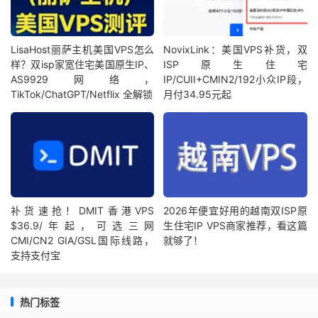
LisaHost丽萨主机美国VPS怎么
NovixLink：美国VPS补货，双
样？双isp家宽住宅美国原生IP、
ISP原生住宅
AS9929网络，
IP/CUII+CMIN2/192小众IP段，
TikTok/ChatGPT/Netflix 全解锁
月付34.95元起
补货速抢！DMIT香港VPS
2026年便宜好用的越南双ISP原
$36.9/年起，可选三网
生住宅IP VPS商家推荐，看这篇
CMI/CN2 GIA/GSL国际线路，
就够了！
支持支付宝
热门标签