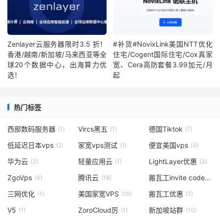
Zenlayer云服务器限时3.5 折！
#补货#NovixLink美国NTT优化
香港/越南/新加坡/马来西亚等全
住宅/Cogent国际住宅/Cox真家
球20个数据中心，出海算力优
宽、Cera高防套餐3.99加元/月
选！
起
热门标签
西部数码服务器
Vircs黑五
德国Tiktok
(1)
(1)
(7)
低延迟日本vps
家宽vps测试
便宜美国vps
(2)
(1)
(4)
华为云
轻量应用云
LightLayer优惠
(3)
(1)
(3)
ZgoVps
腾讯云
搬瓦工invite code
(4)
(18)
(1)
三网优化
美国家宽VPS
搬瓦工优惠
(1)
(10)
(7)
V5
ZoroCloud厉
新加坡站群
(1)
(1)
(10)