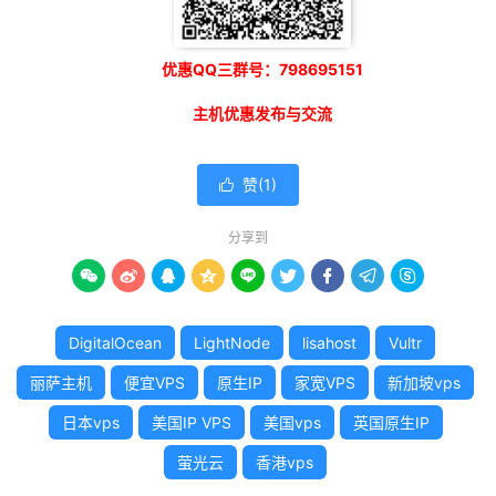
优惠QQ三群号：798695151
主机优惠发布与交流
赞(
1
)

分享到









DigitalOcean
LightNode
lisahost
Vultr
丽萨主机
便宜VPS
原生IP
家宽VPS
新加坡vps
日本vps
美国IP VPS
美国vps
英国原生IP
萤光云
香港vps