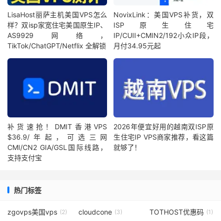
LisaHost丽萨主机美国VPS怎么
NovixLink：美国VPS补货，双
样？双isp家宽住宅美国原生IP、
ISP原生住宅
AS9929网络，
IP/CUII+CMIN2/192小众IP段，
TikTok/ChatGPT/Netflix 全解锁
月付34.95元起
补货速抢！DMIT香港VPS
2026年便宜好用的越南双ISP原
$36.9/年起，可选三网
生住宅IP VPS商家推荐，看这篇
CMI/CN2 GIA/GSL国际线路，
就够了！
支持支付宝
热门标签
zgovps美国vps
cloudcone
TOTHOST优惠码
(2)
(3)
(1)