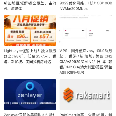
新加坡区域解锁全覆盖，主流
9929优化网络，1核/1GB/10GB
AI、流媒体
NVMe/200Mbps
LightLayer促销上线！独立服务
V.PS：国外便宜vps，€6.95/月
器全场8折，低至$57/月，香
起，香港/新加坡/美国CN2
港、新加坡、美国多机房可选
GIA/AS9929/CMIN2/日本软
银/CN2 GIA/澳大利亚/英国/荷兰
AS9929等机房
Zenlayer云服务器限时3.5 折！
RakSmart特惠：全场65折，新