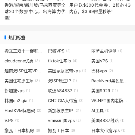
香港/越南/新加坡/马来西亚等全
用户送$300代金券，2核心4G
球20个数据中心，出海算力优
内存，$3.99限量秒杀！
选！
热门标签
搬瓦工双十一促销
巴黎VPS
丽萨主机评测
(1)
(2)
(1)
cloudcone优惠
tiktok住宅ip
美国VPS
(3)
(4)
(1)
越南双ISP住宅VPS
美国家庭宽带vps
巴林vps
(1)
(1)
(2)
美国住宅原生ip
双ISP原生IP
RackNerd黑色星期五
(3)
(1)
新加披vps
联通AS4837
美国9929
(1)
(1)
(11)
韩国cn2 gia
CN2 GIA大带宽
V5.NET国内老牌云服务商
(1)
(2)
HostKVM优惠码
新加坡原生IP
AI工具
(2)
(21)
(1)
V.PS
vmiss韩国vps
美国4837线路
(1)
(2)
(1)
搬瓦工日本机房
搬瓦工日本
日本大带宽vps
(6)
(6)
(1)