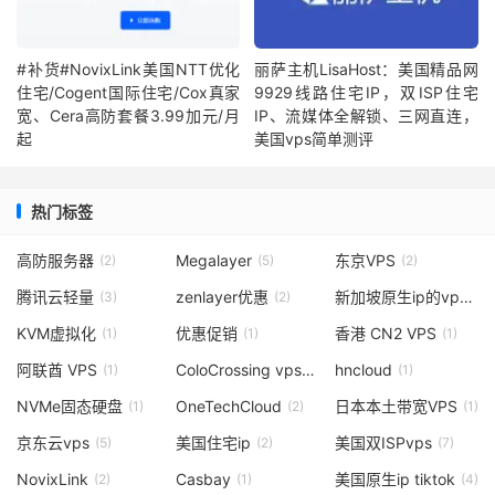
#补货#NovixLink美国NTT优化
丽萨主机LisaHost：美国精品网
住宅/Cogent国际住宅/Cox真家
9929线路住宅IP，双ISP住宅
宽、Cera高防套餐3.99加元/月
IP、流媒体全解锁、三网直连，
起
美国vps简单测评
热门标签
高防服务器
Megalayer
东京VPS
(2)
(5)
(2)
腾讯云轻量
zenlayer优惠
新加坡原生ip的vps
(3)
(2)
(1)
KVM虚拟化
优惠促销
香港 CN2 VPS
(1)
(1)
(1)
阿联酋 VPS
ColoCrossing vps
hncloud
(1)
(3)
(1)
NVMe固态硬盘
OneTechCloud
日本本土带宽VPS
(1)
(2)
(1)
京东云vps
美国住宅ip
美国双ISPvps
(5)
(2)
(7)
NovixLink
Casbay
美国原生ip tiktok
(2)
(1)
(4)