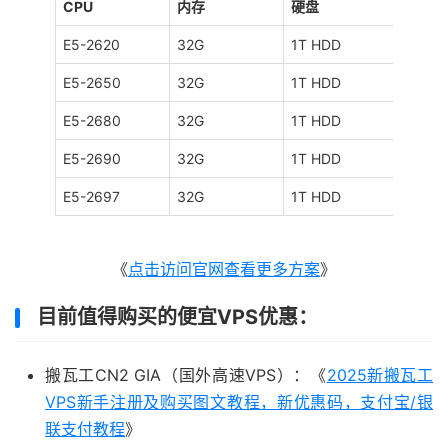
CPU
内存
硬盘
宽带
E5-2620
32G
1T HDD
100M
E5-2650
32G
1T HDD
100M
E5-2680
32G
1T HDD
100M
E5-2690
32G
1T HDD
100M
E5-2697
32G
1T HDD
100M
《
点击访问官网查看更多方案
》
目前值得购买的便宜VPS优惠：
搬瓦工CN2 GIA（国外高速VPS）：《
2025新搬瓦工
VPS新手注册及购买图文教程，新优惠码，支付宝/银
联支付教程
》