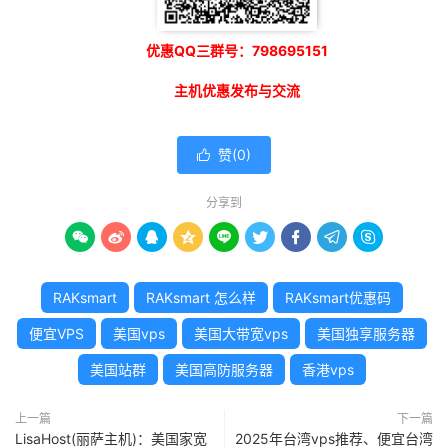
优惠QQ三群号：798695151
主机优惠发布与交流
赞(
0
)

分享到









RAKsmart
RAKsmart 怎么样
RAKsmart优惠码
便宜VPS
美国vps
美国大带宽vps
美国独享服务器
美国站群
美国高防服务器
香港vps
上一篇
下一篇
LisaHost(丽萨主机)：美国家宽
2025年台湾vps推荐、便宜台湾