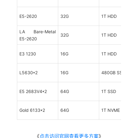
E5-2620
32G
1T HDD
LA Bare-Metal
32G
1T HDD
E5-2620
E3 1230
16G
1T HDD
L5630*2
16G
480GB SSD
E5 2683V4*2
64G
1T SSD
Gold 6133*2
64G
1T NVME
《
点击访问官网查看更多方案
》