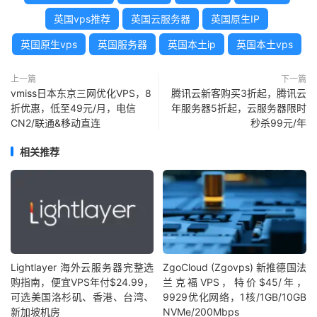
英国vps推荐
英国云服务器
英国原生IP
英国原生vps
英国服务器
英国本土ip
英国本土vps
上一篇
下一篇
vmiss日本东京三网优化VPS，8
腾讯云新客购买3折起，腾讯云
折优惠，低至49元/月，电信
年服务器5折起，云服务器限时
CN2/联通&移动直连
秒杀99元/年
相关推荐
Lightlayer 海外云服务器完整选
ZgoCloud (Zgovps) 新推德国法
购指南，便宜VPS年付$24.99，
兰克福VPS，特价$45/年，
可选美国洛杉矶、香港、台湾、
9929优化网络，1核/1GB/10GB
新加坡机房
NVMe/200Mbps