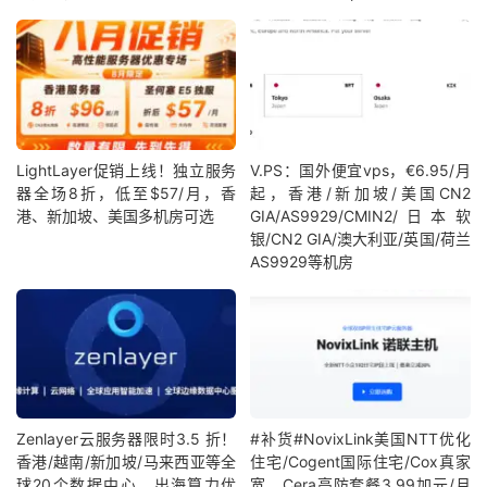
LightLayer促销上线！独立服务
V.PS：国外便宜vps，€6.95/月
器全场8折，低至$57/月，香
起，香港/新加坡/美国CN2
港、新加坡、美国多机房可选
GIA/AS9929/CMIN2/日本软
银/CN2 GIA/澳大利亚/英国/荷兰
AS9929等机房
Zenlayer云服务器限时3.5 折！
#补货#NovixLink美国NTT优化
香港/越南/新加坡/马来西亚等全
住宅/Cogent国际住宅/Cox真家
球20个数据中心，出海算力优
宽、Cera高防套餐3.99加元/月