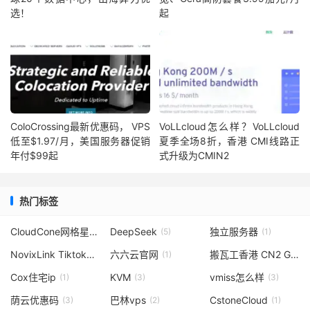
选！
起
ColoCrossing最新优惠码， VPS
VoLLcloud怎么样？VoLLcloud
低至$1.97/月，美国服务器促销
夏季全场8折，香港 CMI线路正
年付$99起
式升级为CMIN2
热门标签
CloudCone网格星期一
DeepSeek
独立服务器
(1)
(5)
(1)
NovixLink Tiktok专用服务器
六六云官网
搬瓦工香港 CN2 GIA
(1)
(1)
(6
Cox住宅ip
KVM
vmiss怎么样
(1)
(3)
(3)
荫云优惠码
巴林vps
CstoneCloud
(3)
(2)
(1)