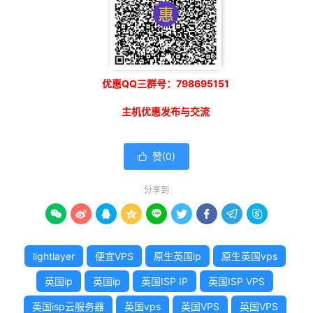
优惠QQ三群号：798695151
主机优惠发布与交流
赞(
0
)

分享到









lightlayer
便宜VPS
原生英国ip
原生英国vps
英国ip
英国ip
英国ISP IP
英国ISP VPS
英国isp云服务器
英国vps
英国VPS
英国VPS