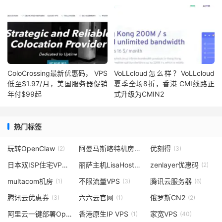
ColoCrossing最新优惠码， VPS
VoLLcloud怎么样？VoLLcloud
低至$1.97/月，美国服务器促销
夏季全场8折，香港 CMI线路正
年付$99起
式升级为CMIN2
热门标签
玩转OpenClaw
阿曼马斯喀特机房vps
优刻得
(2)
(2)
(3)
日本双ISP住宅VPS
丽萨主机LisaHost
zenlayer优惠码
(1)
(1)
(2)
multacom机房
不限流量VPS
腾讯云服务器
(1)
(3)
(6)
腾讯云优惠券
六六云官网
俄罗斯CN2
(3)
(1)
(2)
阿里云一键部署OpenClaw
香港原生IP VPS
家宽VPS
(4)
(1)
(40)