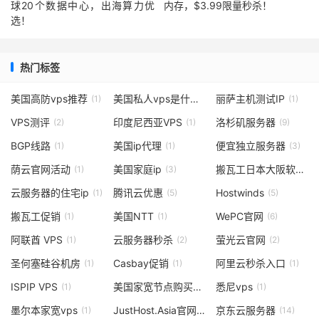
球20个数据中心，出海算力优
内存，$3.99限量秒杀！
选！
热门标签
美国高防vps推荐
美国私人vps是什么
丽萨主机测试IP
(1)
(1)
(1)
VPS测评
印度尼西亚VPS
洛杉矶服务器
(2)
(1)
(9)
BGP线路
美国ip代理
便宜独立服务器
(1)
(1)
(3)
荫云官网活动
美国家庭ip
搬瓦工日本大阪软银
(1)
(3)
(6
云服务器的住宅ip
腾讯云优惠
Hostwinds
(1)
(5)
(5)
搬瓦工促销
美国NTT
WePC官网
(1)
(1)
(6)
阿联酋 VPS
云服务器秒杀
萤光云官网
(1)
(2)
(2)
圣何塞硅谷机房
Casbay促销
阿里云秒杀入口
(1)
(1)
(1)
ISPIP VPS
美国家宽节点购买
悉尼vps
(1)
(3)
(1)
墨尔本家宽vps
JustHost.Asia官网
京东云服务器
(1)
(1)
(14)