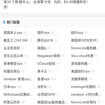
球20个数据中心，出海算力优
内存，$3.99限量秒杀！
选！
热门标签
英国本土vps
国外vps
纽约vps
(1)
(5)
(3)
搬瓦工 CN2 GIA
腾讯云618
美国双ISP住宅VPS
(7)
(2)
(1)
云主机测评
美国ip
NovixLink服务器价格
(1)
(1)
(
京东云怎么样
Megalayer官网
VoLLcloud优惠
(3)
(1)
(1)
香港便宜vps
UCloud促销
游戏服务器
(1)
(3)
(1)
轻量应用云
莱卡云
美国纽约vps
(1)
(1)
(3)
zenlayer 香港vps
香港vps
流媒体解锁
(1)
(73)
(1)
日本vps
龙虾AI
Hostinger优惠码
(45)
(9)
(3)
666clouds优惠码
台湾双ISPIP
zenlayer 小时付费
(3)
(1)
(2)
阿里云秒杀
美国双isp服务器怎么样
NovixLink好用吗
(9)
(4)
(1)