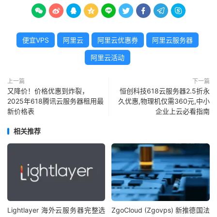









便宜VPS
阿里云
阿里云优惠券
阿里云服务器
阿里云活动
上一篇
下一篇
又降价！价格优惠到炸裂，
恒创科技618云服务器2.5折永
2025年618腾讯云服务器租用最
久优惠,物理机仅需360元,中小
新价格表
企业上云必看指南
相关推荐
Lightlayer 海外云服务器完整选
ZgoCloud (Zgovps) 新推德国法