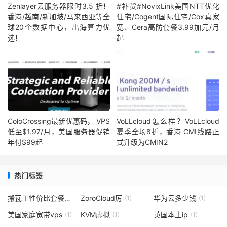
Zenlayer云服务器限时3.5 折！
#补货#NovixLink美国NTT优化
香港/越南/新加坡/马来西亚等全
住宅/Cogent国际住宅/Cox真家
球20个数据中心，出海算力优
宽、Cera高防套餐3.99加元/月
选！
起
ColoCrossing最新优惠码， VPS
VoLLcloud怎么样？VoLLcloud
低至$1.97/月，美国服务器促销
夏季全场8折，香港 CMI线路正
年付$99起
式升级为CMIN2
热门标签
搬瓦工性价比套餐
ZoroCloud厉
华为云多少钱
(6)
(1)
(1)
美国家庭宽带vps
KVM虚拟
英国本土ip
(1)
(1)
(1)