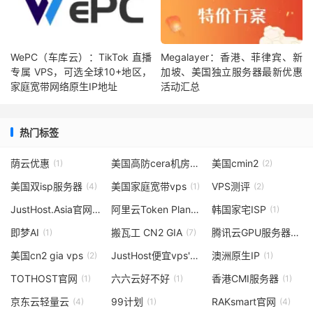
WePC（车库云）：TikTok 直播
Megalayer：香港、菲律宾、新
专属 VPS，可选全球10+地区，
加坡、美国独立服务器最新优惠
家庭宽带网络原生IP地址
活动汇总
热门标签
荫云优惠
美国高防cera机房
美国cmin2
(1)
(1)
(2)
美国双isp服务器
美国家庭宽带vps
VPS测评
(4)
(1)
(2)
JustHost.Asia官网
阿里云Token Plan
韩国家宅ISP
(1)
(2)
(1)
即梦AI
搬瓦工 CN2 GIA
腾讯云GPU服务器
(1)
(7)
(2)
美国cn2 gia vps
JustHost便宜vps'
澳洲原生IP
(2)
(1)
(1)
TOTHOST官网
六六云好不好
香港CMI服务器
(1)
(1)
(1)
京东云轻量云
99计划
RAKsmart官网
(4)
(1)
(4)