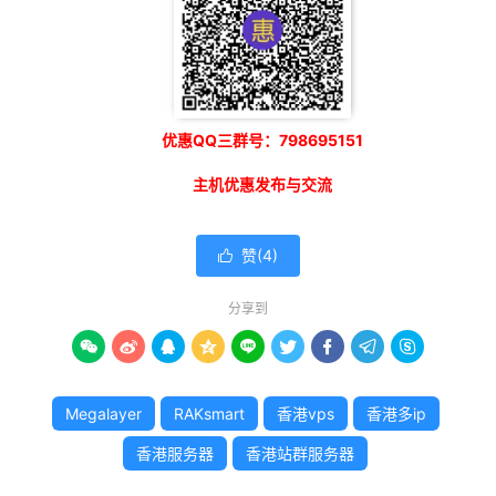
优惠QQ三群号：798695151
主机优惠发布与交流
赞(
4
)

分享到









Megalayer
RAKsmart
香港vps
香港多ip
香港服务器
香港站群服务器