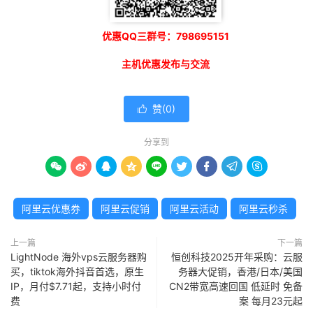
优惠QQ三群号：798695151
主机优惠发布与交流
赞(
0
)

分享到









阿里云优惠券
阿里云促销
阿里云活动
阿里云秒杀
上一篇
下一篇
LightNode 海外vps云服务器购
恒创科技2025开年采购：云服
买，tiktok海外抖音首选，原生
务器大促销，香港/日本/美国
IP，月付$7.71起，支持小时付
CN2带宽高速回国 低延时 免备
费
案 每月23元起