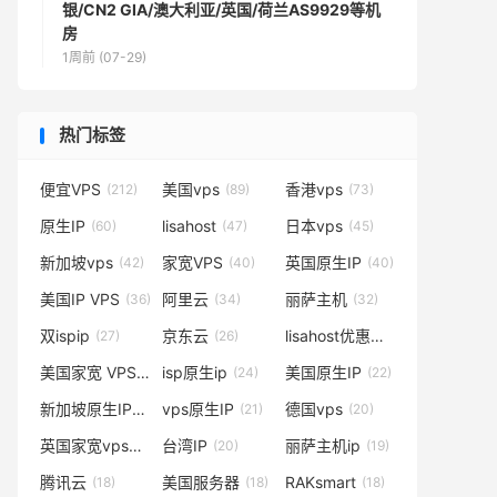
银/CN2 GIA/澳大利亚/英国/荷兰AS9929等机
房
1周前 (07-29)
热门标签
便宜VPS
美国vps
香港vps
(212)
(89)
(73)
原生IP
lisahost
日本vps
(60)
(47)
(45)
新加坡vps
家宽VPS
英国原生IP
(42)
(40)
(40)
美国IP VPS
阿里云
丽萨主机
(36)
(34)
(32)
双ispip
京东云
lisahost优惠码
(27)
(26)
(25)
美国家宽 VPS
isp原生ip
美国原生IP
(25)
(24)
(22)
新加坡原生IP
vps原生IP
德国vps
(21)
(21)
(20)
英国家宽vps
台湾IP
丽萨主机ip
(20)
(20)
(19)
腾讯云
美国服务器
RAKsmart
(18)
(18)
(18)