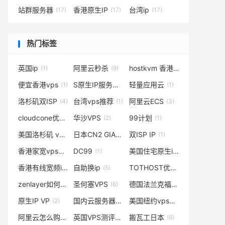
站群服务器
香港原生IP
台湾ip
(17)
(17)
(17)
热门标签
英国ip
阿里云秒杀
hostkvm 香港vps
(1)
(9)
(1)
便宜香港vps
S原生IP服务器
轻量应用云
(1)
(1)
(1)
洛杉矶双ISP
台湾vps推荐
阿里云ECS
(4)
(1)
(3)
cloudcone优惠
华沙VPS
99计划
(3)
(2)
(1)
美国洛杉矶 vps
日本CN2 GIA
双ISP IP
(1)
(1)
(1)
香港家宽vps
DC99
美国住宅原生ip
(12)
(1)
(3)
香港有线宽频iCable
自助换ip
TOTHOST优惠码
(1)
(5)
(1)
zenlayer如何购买
圣何塞VPS
德国法兰克福vps
(1)
(6)
(1)
原生IP VP
国内云服务器
美国纽约vps
(2)
(1)
(3)
阿里云怎么购买
英国VPS测评
搬瓦工日本
(2)
(2)
(6)