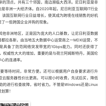
岸的顶点，共有三个邻国，南边濒临大西洋。尼日利亚是非
是非洲一大经济体。自2020年起，尼日利亚互联网IT行业
元，该国互联网行业日益增长，使其成为跨境在线销售的好机
现了一些跨国企业并购的现象。
其他非洲地区，正是因为庞大的人口基数，让尼日利亚数据
都拉各斯，由当地五大数据中心运营商之一MDXI运营，不
是具备了防范网络突发带宽的1Gbps能力。同时还获得了
II数据中心认证，权威性大大的增加，重要的是与荷兰阿姆斯特丹，英国伦
中心的连通率。
需要等待时间，非常方便。还可以根据用户自身要求进行升
亚云服务器性价比更高，可以按小时收费，先试后买，降低
进行检查故障，省时省力。不管是Windows还是Linux
是划算！