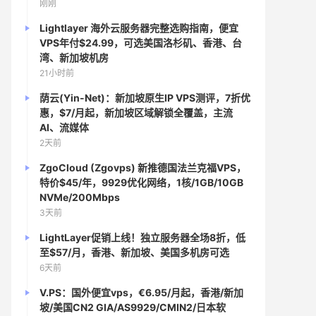
刚刚
Lightlayer 海外云服务器完整选购指南，便宜
VPS年付$24.99，可选美国洛杉矶、香港、台
湾、新加坡机房
21小时前
荫云(Yin-Net)：新加坡原生IP VPS测评，7折优
惠，$7/月起，新加坡区域解锁全覆盖，主流
AI、流媒体
2天前
ZgoCloud (Zgovps) 新推德国法兰克福VPS，
特价$45/年，9929优化网络，1核/1GB/10GB
NVMe/200Mbps
3天前
LightLayer促销上线！独立服务器全场8折，低
至$57/月，香港、新加坡、美国多机房可选
6天前
V.PS：国外便宜vps，€6.95/月起，香港/新加
坡/美国CN2 GIA/AS9929/CMIN2/日本软