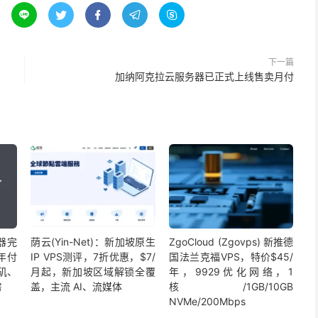





下一篇
加纳阿克拉云服务器已正式上线售卖月付
务器完
荫云(Yin-Net)：新加坡原生
ZgoCloud (Zgovps) 新推德
年付
IP VPS测评，7折优惠，$7/
国法兰克福VPS，特价$45/
杉矶、
月起，新加坡区域解锁全覆
年，9929优化网络，1
房
盖，主流 AI、流媒体
核/1GB/10GB
NVMe/200Mbps