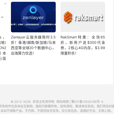
s，
Zenlayer云服务器限时3.5
RakSmart特惠：全场65
加坡/
折！香港/越南/新加坡/马来
折，新用户送$300代金
2
西亚等全球20个数据中心，
券，2核心4G内存，$3.99
/日本
出海算力优选！
限量秒杀！
亚/英
© 2013-2026
虾皮主机测评网
网站地图
|
蜀ICP备12020195号-4
所有软件信息来自互联网，版权归原著所有。如有侵权，敬请来信告知，我们将及时
本站不销售产品、不代购、不提供技术支持，仅分享信息，请遵纪守法、文明上网。