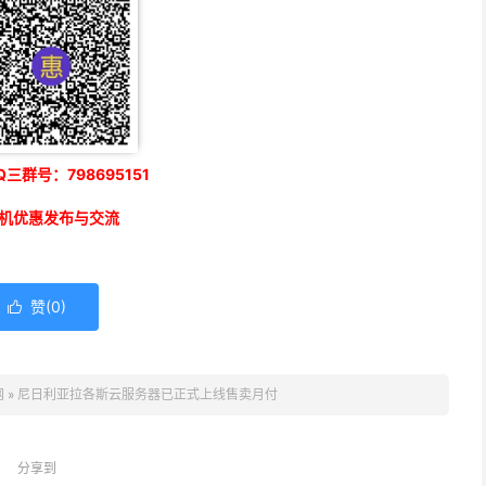
三群号：798695151
机优惠发布与交流
赞(
0
)

网
»
尼日利亚拉各斯云服务器已正式上线售卖月付
分享到