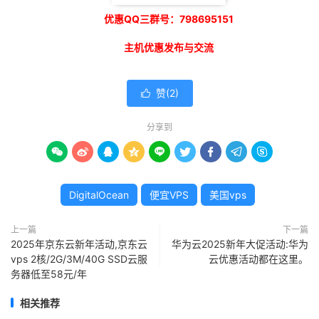
优惠QQ三群号：798695151
主机优惠发布与交流
赞(
2
)

分享到









DigitalOcean
便宜VPS
美国vps
上一篇
下一篇
2025年京东云新年活动,京东云
华为云2025新年大促活动:华为
vps 2核/2G/3M/40G SSD云服
云优惠活动都在这里。
务器低至58元/年
相关推荐