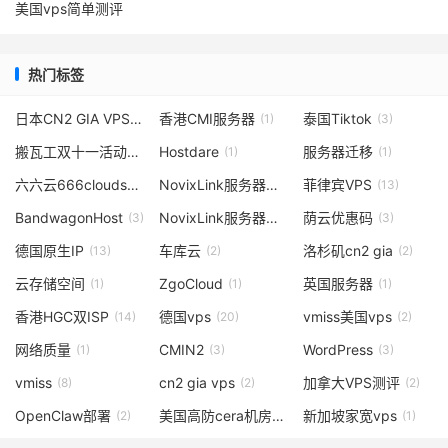
美国vps简单测评
热门标签
日本CN2 GIA VPS
香港CMI服务器
泰国Tiktok
(1)
(1)
(3)
搬瓦工双十一活动
Hostdare
服务器迁移
(1)
(1)
(1)
六六云666clouds
NovixLink服务器价格
菲律宾VPS
(2)
(1)
(13)
BandwagonHost
NovixLink服务器怎么选
荫云优惠码
(3)
(1)
(3)
德国原生IP
车库云
洛杉矶cn2 gia
(13)
(2)
(2)
云存储空间
ZgoCloud
英国服务器
(1)
(1)
(1)
香港HGC双ISP
德国vps
vmiss美国vps
(14)
(20)
(2)
网络质量
CMIN2
WordPress
(1)
(3)
(3)
vmiss
cn2 gia vps
加拿大VPS测评
(8)
(2)
(2)
OpenClaw部署
美国高防cera机房
新加坡家宽vps
(2)
(1)
(1)