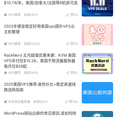
$10.76/年，美国/加拿大/法国等8机房可选
VPS推荐
阅读(451)
赞(
0
)


2025年便宜稳定好用美国vps国外VPS云
主机整理
VPS推荐
阅读(1234)
赞(
0
)


RackNerd 五月超值优惠来袭：KVM 美国
VPS年付仅$10.28，美国不限流量服务器
每月仅$59起
VPS推荐
阅读(455)
赞(
0
)


2025美国VPS推荐:高性价比+稳定高速线
路选购指南
大洋洲云服务器
阅读(970)
赞(
16
)


WordPress网站白屏的常见原因,该如何快