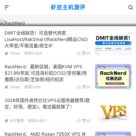
13

虾皮主机测评


RackNerd
DMIT全线缺货！可选替代商家
LisaHost/RakSmart/RackNerd精品CN2/
大带宽/不限流量/原生IP
Tiktok
阅读(1263)
赞(
0
)


RackNerd：最新促销，美国KVM VPS
$21.99/年起 可选洛杉矶DC02/圣何塞/西
雅图/达拉斯/芝加哥/纽约机房
Tiktok
阅读(236)
赞(
0
)


2026年国外高性价比VPS云服务器推荐(稳
定、好用、便宜)，看这篇就够了！
VPS推荐
阅读(4581)
赞(
0
)


RackNerd：AMD Ryzen 7950X VPS 补