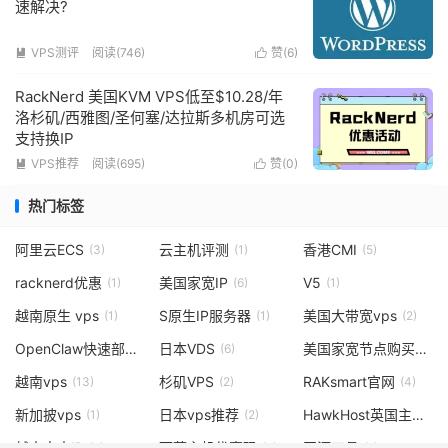
速解决?
VPS测评
阅读(746)
赞(
6
)


RackNerd 美国KVM VPS低至$10.28/年
洛杉矶/西雅图/圣何塞/达拉斯多机房可选
支持换IP
VPS推荐
阅读(695)
赞(
0
)


热门标签
阿里云ECS
云主机评测
香港CMI
(3)
(1)
(5)
racknerd优惠
美国家宽IP
V5
(1)
(6)
(1)
越南原生 vps
S原生IP服务器
美国大带宽vps
(1)
(1)
(2)
OpenClaw快速部署
日本VDS
美国家宽节点购买
(3)
(6)
(3)
越南vps
杉矶VPS
RAKsmart官网
(13)
(2)
(4)
新加披vps
日本vps推荐
HawkHost英国主机
(1)
(2)
(2)
越南本土IP
丽萨主机优惠码
开源工具
(2)
(7)
(1)