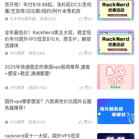
货开抢！年付$18.88起，洛杉矶DC3/圣何
塞/芝加哥/达拉斯/纽约/阿什本等机房
大洋洲云服务器
阅读(242)
赞(
0
)


全年最低价！RackNerd黑五大促，稳定低
价年付国外VPS低至$10.6，原生IP，解锁
流媒体
VPS推荐
阅读(283)
赞(
0
)


2025年快速稳定的美国vps租用推荐,速度
+便宜+稳定,通通都要!
VPS推荐
阅读(1755)
赞(
1
)


国外vps哪家便宜？六款高性价比国外云服
务器推荐！
VPS推荐
阅读(442)
赞(
0
)


racknerd双十一大促，国外VPS低至