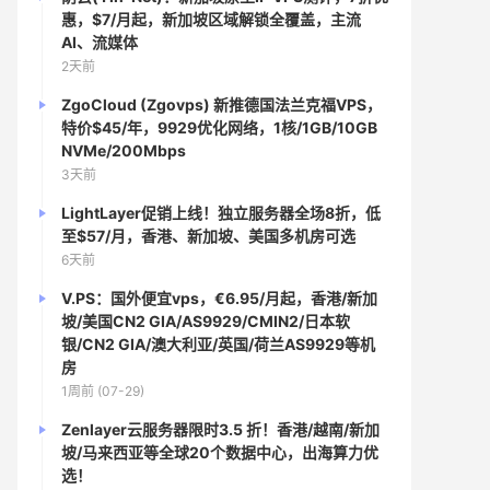
惠，$7/月起，新加坡区域解锁全覆盖，主流
AI、流媒体
2天前
ZgoCloud (Zgovps) 新推德国法兰克福VPS，
特价$45/年，9929优化网络，1核/1GB/10GB
NVMe/200Mbps
3天前
LightLayer促销上线！独立服务器全场8折，低
至$57/月，香港、新加坡、美国多机房可选
6天前
V.PS：国外便宜vps，€6.95/月起，香港/新加
坡/美国CN2 GIA/AS9929/CMIN2/日本软
银/CN2 GIA/澳大利亚/英国/荷兰AS9929等机
房
1周前 (07-29)
Zenlayer云服务器限时3.5 折！香港/越南/新加
坡/马来西亚等全球20个数据中心，出海算力优
选！