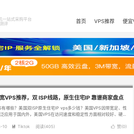
机一站式采购平台
首页
VPS推荐
便宜
器测评
宽VPS推荐，双 ISP线路，原生住宅IP 靠谱商家盘点
S有哪些？美国双ISP原生住宅IP vps多少钱？美国VPS因带宽足、性
泛应用于国内外，美国VPS在访问速度和稳定性方面相对较好、硬件
理了同时具备双ISP和原生IP的...
-10
Tiktok
阅读(405)
赞(
0
)

