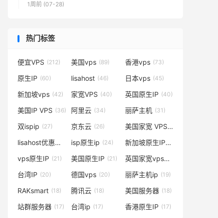
1周前 (07-28)
热门标签
便宜VPS
美国vps
香港vps
(212)
(89)
(73)
原生IP
lisahost
日本vps
(60)
(46)
(45)
新加坡vps
家宽VPS
英国原生IP
(42)
(40)
(40)
美国IP VPS
阿里云
丽萨主机
(36)
(34)
(31)
双ispip
京东云
美国家宽 VPS
(27)
(26)
(25)
lisahost优惠码
isp原生ip
新加坡原生IP
(24)
(24)
(21)
vps原生IP
美国原生IP
英国家宽vps
(21)
(21)
(20)
台湾IP
德国vps
丽萨主机ip
(20)
(20)
(19)
RAKsmart
腾讯云
美国服务器
(18)
(18)
(18)
站群服务器
台湾ip
香港原生IP
(17)
(17)
(17)