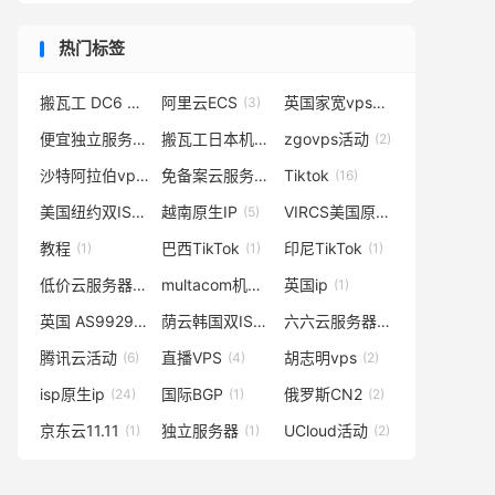
热门标签
搬瓦工 DC6 CN2 GIA-E
阿里云ECS
英国家宽vps
(6)
(3)
(20)
便宜独立服务器
搬瓦工日本机房
zgovps活动
(3)
(6)
(2)
沙特阿拉伯vps
免备案云服务器
Tiktok
(1)
(1)
(16)
美国纽约双ISP
越南原生IP
VIRCS美国原生ip
(1)
(5)
(3)
教程
巴西TikTok
印尼TikTok
(1)
(1)
(1)
低价云服务器
multacom机房
英国ip
(1)
(1)
(1)
英国 AS9929
荫云韩国双ISP住宅VPS
六六云服务器
(1)
(1)
(1)
腾讯云活动
直播VPS
胡志明vps
(6)
(4)
(2)
isp原生ip
国际BGP
俄罗斯CN2
(24)
(1)
(2)
京东云11.11
独立服务器
UCloud活动
(1)
(1)
(2)