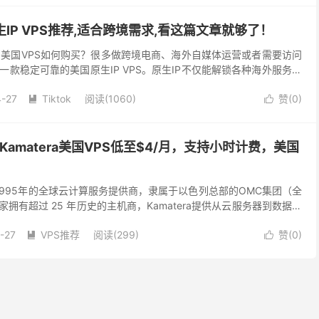
生IP VPS推荐,适合跨境需求,看这篇文章就够了！
钱？美国VPS如何购买？很多做跨境电商、海外自媒体运营或者需要访问
款稳定可靠的美国原生IP VPS。原生IP不仅能解锁各种海外服务，
性和速度。经过小编多年的测评经验，为大...
-27
Tiktok
阅读(1060)
赞(
0
)


？Kamatera美国VPS低至$4/月，支持小时计费，美国
立于1995年的全球云计算服务提供商，隶属于以色列总部的OMC集团（全
家拥有超过 25 年历史的主机商，Kamatera提供从云服务器到数据库
解决方案，尤其以灵活性、性...
-27
VPS推荐
阅读(299)
赞(
0
)

