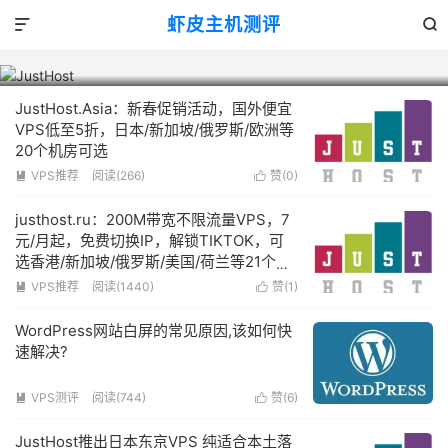
4

虾皮主机测评


JustHost
JustHost.Asia：新春促销活动，国外便宜
VPS低至5折，日本/新加坡/俄罗斯/欧洲等
20个机房可选
VPS推荐
阅读(266)
赞(
0
)


justhost.ru：200M带宽不限流量VPS，7
元/月起，免费切换IP，解锁TIKTOK，可
选香港/新加坡/俄罗斯/美国/荷兰等21个机
房
VPS推荐
阅读(1440)
赞(
1
)


WordPress网站白屏的常见原因,该如何快
速解决?
VPS测评
阅读(744)
赞(
6
)


JustHost推出日本东京VPS 纯适合本土落