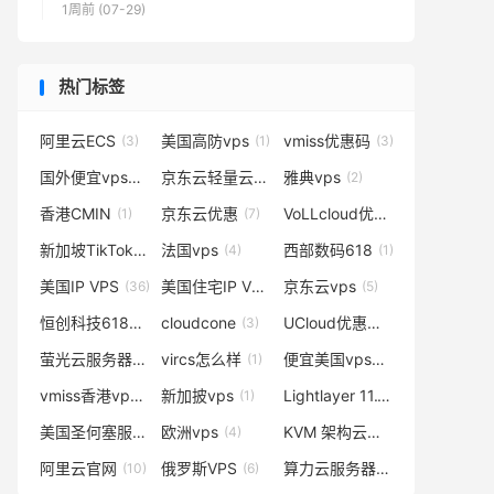
1周前 (07-29)
热门标签
阿里云ECS
美国高防vps
vmiss优惠码
(3)
(1)
(3)
国外便宜vps
京东云轻量云
雅典vps
(3)
(4)
(2)
香港CMIN
京东云优惠
VoLLcloud优惠
(1)
(7)
(1)
新加坡TikTok
法国vps
西部数码618
(3)
(4)
(1)
美国IP VPS
美国住宅IP VPS
京东云vps
(36)
(1)
(5)
恒创科技618活动
cloudcone
UCloud优惠码
(2)
(3)
(1)
萤光云服务器
vircs怎么样
便宜美国vps
(1)
(1)
(4)
vmiss香港vps
新加披vps
Lightlayer 11.11
(3)
(1)
(1)
美国圣何塞服务器
欧洲vps
KVM 架构云服务器
(1)
(4)
(1)
阿里云官网
俄罗斯VPS
算力云服务器
(10)
(6)
(1)