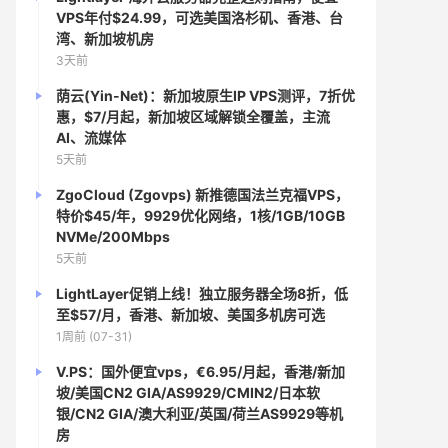
VPS年付$24.99，可选美国洛杉矶、香港、台
湾、新加坡机房
3天前
荫云(Yin-Net)：新加坡原生IP VPS测评，7折优
惠，$7/月起，新加坡区域解锁全覆盖，主流
AI、流媒体
5天前
ZgoCloud (Zgovps) 新推德国法兰克福VPS，
特价$45/年，9929优化网络，1核/1GB/10GB
NVMe/200Mbps
5天前
LightLayer促销上线！独立服务器全场8折，低
至$57/月，香港、新加坡、美国多机房可选
1周前 (07-31)
V.PS：国外便宜vps，€6.95/月起，香港/新加
坡/美国CN2 GIA/AS9929/CMIN2/日本软
银/CN2 GIA/澳大利亚/英国/荷兰AS9929等机
房