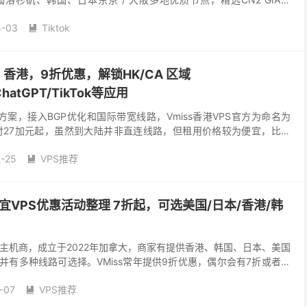
三网优化高端回国线路，网络稳定...
5-03
Tiktok

S，香港，9折优惠，解锁HK/CA 区域
/ChatGPT/TikTok等应用
PS方案，接入BGP优化和国际带宽线路，Vmiss香港VPS官方为命名为
系列，年付27加元起，虽然到大陆并非直连线路，但租用价格较为便宜，比较
务，流媒体解锁全面支持 N...
-25
VPS推荐

外便宜VPS优惠活动整理 7折起，可选美国/日本/香港/韩
外主机商，成立于2022年加拿大，商家有提供香港、韩国、日本、美国
并有多种线路可选择。VMiss常年提供9折优惠，偶尔会有7折或者更
iss便宜VPS目前在售方案，供大...
-07
VPS推荐
