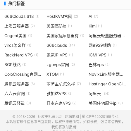
热门标签
666Clouds 618
HostKVM官网
AI
(1)
(2)
(7)
上海云服务器
美国高防ip
Kimi
(2)
(1)
(1)
Cogent美国
美国家庭ip哪里有
阿里云轻量服务器
(1)
(1)
(1)
vircs怎么样
666clouds
网9929线路
(1)
(14)
(1)
RackNerd VPS
家宽IP VPS
ICMI VPS
(1)
(1)
(1)
BGP线路
zgovps官网
巴林vps
(1)
(2)
(2)
ColoCrossing官网
XTOM
NovixLink服务器怎么选
(1)
(1)
腾讯云服务器
丽萨主机怎么样
Hostinger OpenClaw
(6)
(7)
(
六六云官网
雅加达VPS
阿里云
(1)
(2)
(34)
腾讯云轻量
日本东京VPS
美国住宅原生ip
(3)
(2)
(3)
© 2013-2026
虾皮主机资讯网
网站地图
|
蜀ICP备12020195号-4
本站所有软件信息来自互联网，版权归原著所有。如有侵权，敬请来信告知，
我们将及时撤销！