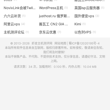
NovixLink会被Twilio封吗
WordPress主机
英国isp云服务器
(1)
(1)
(1)
六六云补货
justhost.ru 俄罗斯vps
国外便宜vps
(1)
(1)
(3)
阿里云vps
搬瓦工 CN2 GIA 机房
Kimi
(4)
(6)
(1)
主机测评论坛
京东云优惠
以色列VPS
(1)
(7)
(1)
© 2013-2026
虾皮主机测评网
网站地图
|
蜀ICP备12020195号-4
本站所有软件信息来自互联网，版权归原著所有。如有侵权，敬请来信告知，
我们将及时撤销！
本站不销售产品、不代购、不提供技术支持，仅分享信息，请遵纪守法、文明
上网。
请求次数：34 次，加载用时：0.100 秒，内存占用：10.04 MB