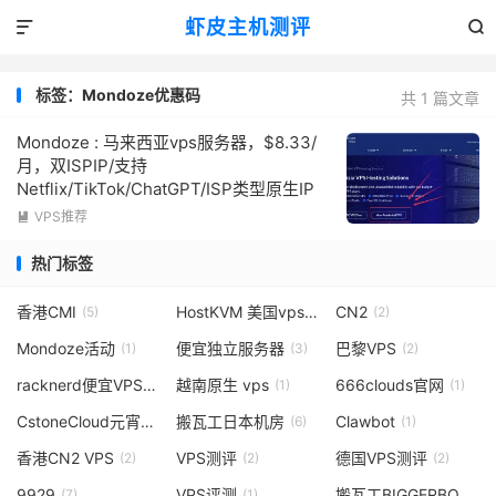
虾皮主机测评


标签：Mondoze优惠码
共 1 篇文章
Mondoze : 马来西亚vps服务器，$8.33/
月，双ISPIP/支持
Netflix/TikTok/ChatGPT/ISP类型原生IP
VPS推荐

热门标签
香港CMI
HostKVM 美国vps
CN2
(5)
(1)
(2)
Mondoze活动
便宜独立服务器
巴黎VPS
(1)
(3)
(2)
racknerd便宜VPS
越南原生 vps
666clouds官网
(1)
(1)
(1)
CstoneCloud元宵活动
搬瓦工日本机房
Clawbot
(1)
(6)
(1)
香港CN2 VPS
VPS测评
德国VPS测评
(2)
(2)
(2)
9929
VPS评测
搬瓦工BIGGERBOX邀请码
(7)
(1)