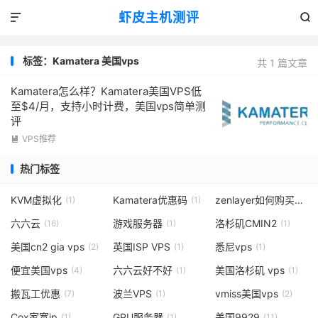
虾皮主机测评


标签：Kamatera 美国vps
共 1 篇文章
Kamatera怎么样？Kamatera美国VPS低
至$4/月，支持小时计费，美国vps简单测
评
VPS推荐

热门标签
KVM虚拟化
Kamatera优惠码
zenlayer如何购买
(1)
(1)
(1)
六六云
游戏服务器
洛杉矶CMIN2
(16)
(1)
(1)
美国cn2 gia vps
英国ISP VPS
悉尼vps
(2)
(1)
(1)
便宜美国vps
六六云好不好
美国洛杉矶 vps
(4)
(1)
(1)
搬瓦工优惠
波兰VPS
vmiss美国vps
(7)
(1)
(2)
Cox家宽ip
GPU服务器
美国9929
(1)
(1)
(11)