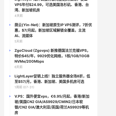
VPS年付$24.99，可选美国洛杉矶、香港、台
湾、新加坡机房
4天前
荫云(Yin-Net)：新加坡原生IP VPS测评，7折优
惠，$7/月起，新加坡区域解锁全覆盖，主流
AI、流媒体
5天前
ZgoCloud (Zgovps) 新推德国法兰克福VPS，
特价$45/年，9929优化网络，1核/1GB/10GB
NVMe/200Mbps
6天前
LightLayer促销上线！独立服务器全场8折，低
至$57/月，香港、新加坡、美国多机房可选
1周前 (07-31)
V.PS：国外便宜vps，€6.95/月起，香港/新加
坡/美国CN2 GIA/AS9929/CMIN2/日本软
银/CN2 GIA/澳大利亚/英国/荷兰AS9929等机
房