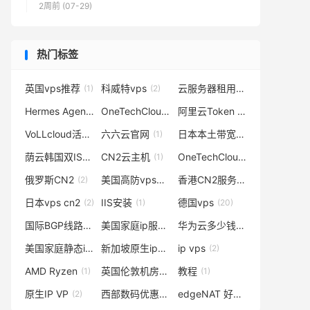
2周前 (07-29)
热门标签
英国vps推荐
科威特vps
云服务器租用
(1)
(2)
(3)
Hermes Agent
OneTechCloud促销
阿里云Token Plan
(1)
(1)
(2)
VoLLcloud活动
六六云官网
日本本土带宽VPS
(1)
(1)
(1)
荫云韩国双ISPVPS
CN2云主机
OneTechCloud
(3)
(1)
(2)
俄罗斯CN2
美国高防vps主机
香港CN2服务器
(2)
(1)
(1)
日本vps cn2
IIS安装
德国vps
(2)
(1)
(20)
国际BGP线路
美国家庭ip服务器
华为云多少钱
(1)
(1)
(1)
美国家庭静态ip哪里有
新加坡原生ip的vps
ip vps
(1)
(1)
(2)
AMD Ryzen
英国伦敦机房vps
教程
(1)
(2)
(1)
原生IP VP
西部数码优惠券
edgeNAT 好用吗
(2)
(1)
(1)