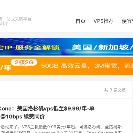
机一站式采购平台
首页
VPS推荐
便宜
器测评
共 3 篇文章
Cone：美国洛杉矶vps低至$9.99/年-单
TB@1Gbps 续费同价
星期一活动来了，VPS主机最低9.99美元/年起，可选洛杉矶、圣路易斯、
者SSD硬盘。cloudcone成立于2017年，Edge Centres旗下站