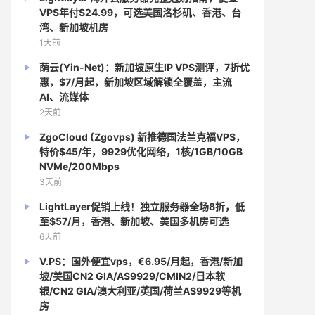
VPS年付$24.99，可选美国洛杉矶、香港、台
湾、新加坡机房
1天前
荫云(Yin-Net)：新加坡原生IP VPS测评，7折优
惠，$7/月起，新加坡区域解锁全覆盖，主流
AI、流媒体
2天前
ZgoCloud (Zgovps) 新推德国法兰克福VPS，
特价$45/年，9929优化网络，1核/1GB/10GB
NVMe/200Mbps
3天前
LightLayer促销上线！独立服务器全场8折，低
至$57/月，香港、新加坡、美国多机房可选
6天前
V.PS：国外便宜vps，€6.95/月起，香港/新加
坡/美国CN2 GIA/AS9929/CMIN2/日本软
银/CN2 GIA/澳大利亚/英国/荷兰AS9929等机
房