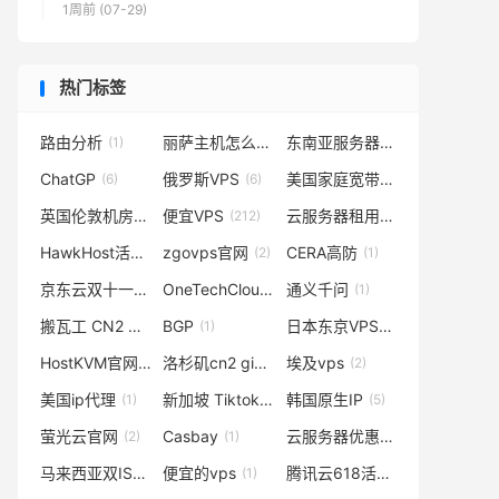
1周前 (07-29)
热门标签
路由分析
丽萨主机怎么样
东南亚服务器
(1)
(7)
(1)
ChatGP
俄罗斯VPS
美国家庭宽带固定ip
(6)
(6)
(1)
英国伦敦机房vps
便宜VPS
云服务器租用
(2)
(212)
(3)
HawkHost活动
zgovps官网
CERA高防
(2)
(2)
(1)
京东云双十一
OneTechCloud
通义千问
(2)
(2)
(1)
搬瓦工 CN2 GIA 机房
BGP
日本东京VPS
(6)
(1)
(2)
HostKVM官网
洛杉矶cn2 gia
埃及vps
(2)
(2)
(2)
美国ip代理
新加坡 Tiktok vps
韩国原生IP
(1)
(1)
(5)
萤光云官网
Casbay
云服务器优惠
(2)
(1)
(2)
马来西亚双ISP家宽
便宜的vps
腾讯云618活动
(2)
(1)
(1)