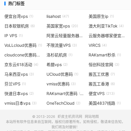
热门标签
便宜台湾vps
lisahost
美国原生ip
(1)
(47)
(1)
日本软银机房
英国家宽vps
澳大利亚TikTok
(6)
(20)
(4)
IP VPS
阿里云轻量服务器
云服务器哪家便宜
(1)
(1)
(1)
VoLLcloud优惠码
不限流量VPS
VIRCS
(1)
(3)
(4)
cloudcone优惠码
洛杉矶机房
RAKsmart秒杀
(3)
(1)
(1)
京东云618活动
希腊vps
恒创科技官网
(4)
(2)
(3)
马来西亚vps
UCloud优惠码
搬瓦工优惠
(3)
(1)
(7)
芬兰VPS
vmiss优惠码
搬瓦工香港
(1)
(3)
(6)
快速日本vps
RAKsmart优惠码
便宜VPS
(2)
(11)
(213)
vmiss日本vps
OneTechCloud
美国4837线路
(3)
(2)
(1)
© 2013-2026
虾皮主机资讯网
网站地图
本站所有软件信息来自互联网，版权归原著所有。如有侵权，敬请来信告知，
我们将及时撤销！