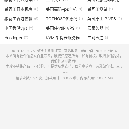
搬瓦工日本机房
美国高防vps主机
搬瓦工测试
(6)
(1)
(1)
搬瓦工香港套餐
TOTHOST优惠码
英国原生IP VPS
(6)
(1)
(2)
中国香港vps
美国住宅IP VPS
云服务器
(2)
(1)
(9)
Hostinger
KVM 架构云服务器
三网直连
(7)
(1)
(4)
© 2013-2026
虾皮主机测评网
网站地图
|
蜀ICP备12020195号-4
本站所有软件信息来自互联网，版权归原著所有。如有侵权，敬请来信告知，
我们将及时撤销！
本站不销售产品、不代购、不提供技术支持，仅分享信息，请遵纪守法、文明
上网。
请求次数：34 次，加载用时：0.089 秒，内存占用：10.04 MB