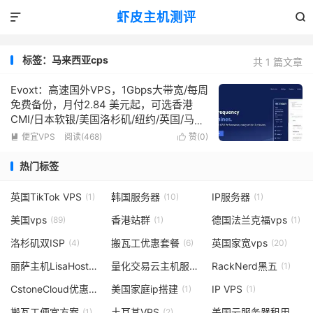
虾皮主机测评


标签：马来西亚cps
共 1 篇文章
Evoxt：高速国外VPS，1Gbps大带宽/每周
免费备份，月付2.84 美元起，可选香港
CMI/日本软银/美国洛杉矶/纽约/英国/马来
西亚/德国机房
便宜VPS
阅读(468)
赞(
0
)


热门标签
英国TikTok VPS
韩国服务器
IP服务器
(1)
(10)
(1)
美国vps
香港站群
德国法兰克福vps
(89)
(1)
(1)
洛杉矶双ISP
搬瓦工优惠套餐
英国家宽vps
(4)
(6)
(20)
丽萨主机LisaHost
量化交易云主机服务
RackNerd黑五
(1)
(1)
(1)
CstoneCloud优惠码
美国家庭ip搭建
IP VPS
(3)
(1)
(1)
搬瓦工便宜方案
土耳其VPS
美国云服务器租用
(1)
(2)
(1)