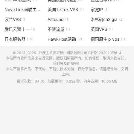
NovixLink诺联主机使用测评
美国TikTok VPS
家宽IP
(1)
(1)
(1)
波兰VPS
Astound
洛杉矶cn2 gia
(1)
(1)
(2)
腾讯云双十一
不限流量
英国VPS
(1)
(1)
(1)
日本服务器
HawkHost活动
德国原生ip vps
(10)
(2)
(1)
© 2013-2026
虾皮主机测评网
网站地图
|
蜀ICP备12020195号-4
本站所有软件信息来自互联网，版权归原著所有。如有侵权，敬请来信告知，
我们将及时撤销！
本站不销售产品、不代购、不提供技术支持，仅分享信息，请遵纪守法、文明
上网。
请求次数：34 次，加载用时：0.092 秒，内存占用：10.05 MB