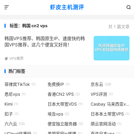
虾皮主机测评


标签：韩国 cn2 vps
共 1 篇文章
韩国VPS推荐、韩国原生IP、速度快的韩
国VPS推荐，这几个便宜又好用！
VPS推荐

热门标签
菲律宾TikTok
免费换IP
京东云
(1)
(1)
(26)
悉尼vps
香港CN2 VPS
VPS评测
(1)
(2)
(1)
Kimi
日本大带宽VDS
Casbay 马来西亚vps
(1)
(1)
(
扣子
埃及vps
日本本土带宽VPS
(1)
(2)
(1)
六六云
便宜独立服务器
荫云官网活动
(16)
(3)
(1)
UCloud优惠码
美国家庭ip搭建
直连日本vps
(1)
(1)
(2)