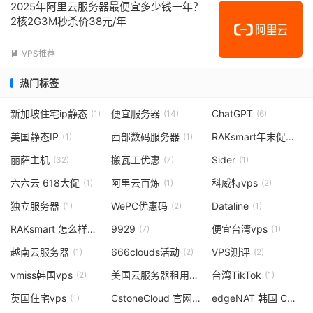
2025年阿里云服务器最便宜多少钱一年？
2核2G3M秒杀价38元/年
VPS推荐

热门标签
新加坡住宅ip静态
便宜服务器
ChatGPT
(1)
(14)
(6)
美国静态IP
西部数码服务器
RAKsmart年末促销
(1)
(1)
(2)
丽萨主机
搬瓦工优惠
Sider
(32)
(7)
(1)
六六云 618大促
阿里云百炼
科威特vps
(1)
(1)
(2)
独立服务器
WePC优惠码
Dataline
(1)
(2)
(1)
RAKsmart 怎么样
9929
便宜台湾vps
(3)
(7)
(1)
越南云服务器
666clouds活动
VPS测评
(1)
(2)
(2)
vmiss韩国vps
美国云服务器租用
台湾TikTok
(2)
(1)
(1)
英国住宅vps
CstoneCloud 官网
edgeNAT 韩国 CN2
(1)
(1)
(1