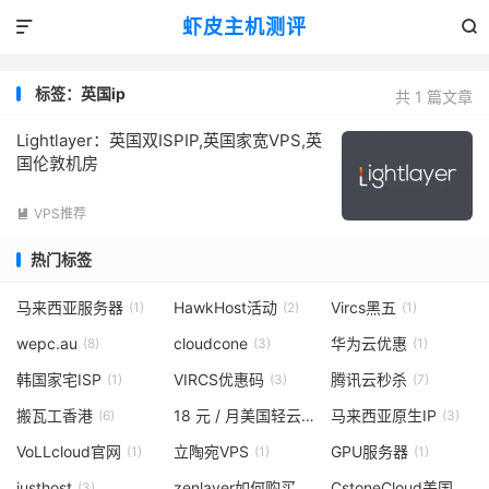
虾皮主机测评


标签：英国ip
共 1 篇文章
Lightlayer：英国双ISPIP,英国家宽VPS,英
国伦敦机房
VPS推荐

热门标签
马来西亚服务器
HawkHost活动
Vircs黑五
(1)
(2)
(1)
wepc.au
cloudcone
华为云优惠
(8)
(3)
(1)
韩国家宅ISP
VIRCS优惠码
腾讯云秒杀
(1)
(3)
(7)
搬瓦工香港
18 元 / 月美国轻云服务器
马来西亚原生IP
(6)
(1)
(3)
VoLLcloud官网
立陶宛VPS
GPU服务器
(1)
(1)
(1)
justhost
zenlayer如何购买
CstoneCloud美国vps
(3)
(1)