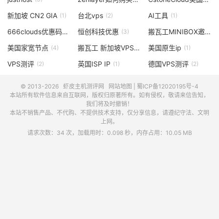
新加坡 CN2 GIA
台北vps
AI工具
(1)
(2)
(1)
666clouds优惠码
恒创科技优惠
搬瓦工MINIBOX邀请码
(3)
(3)
美国家宽节点
搬瓦工 新加坡VPS
美国原生ip
(4)
(1)
(1)
VPS测评
英国ISP IP
德国VPS测评
(2)
(1)
(2)
© 2013-2026
虾皮主机测评网
网站地图
|
蜀ICP备12020195号-4
本站所有软件信息来自互联网，版权归原著所有。如有侵权，敬请来信告知，
我们将及时撤销！
本站不销售产品、不代购、不提供技术支持，仅分享信息，请遵纪守法、文明
上网。
请求次数：34 次，加载用时：0.098 秒，内存占用：10.05 MB