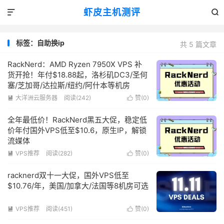
虾皮主机测评


标签：自助换ip
共 5 篇文章
RackNerd：AMD Ryzen 7950X VPS 补
货开抢！年付$18.88起，洛杉矶DC3/圣何
塞/芝加哥/达拉斯/纽约/阿什本等机房
大洋洲云服务器
阅读(242)
赞(
0
)


全年最低价！RackNerd黑五大促，稳定低
价年付国外VPS低至$10.6，原生IP，解锁
流媒体
VPS推荐
阅读(282)
赞(
0
)


racknerd双十一大促，国外VPS低至
$10.76/年，美国/加拿大/法国等8机房可选
VPS推荐
阅读(451)
赞(
0
)

