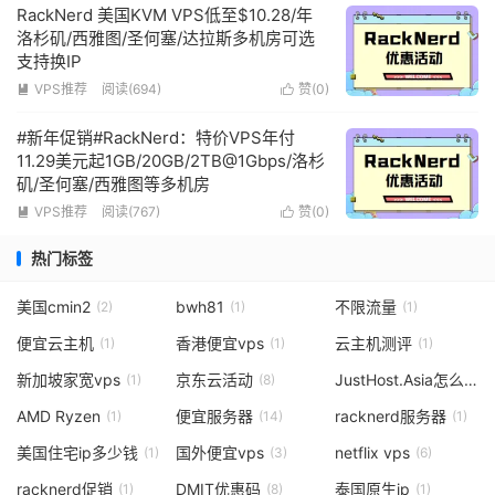
RackNerd 美国KVM VPS低至$10.28/年
洛杉矶/西雅图/圣何塞/达拉斯多机房可选
支持换IP
VPS推荐
阅读(694)
赞(
0
)


#新年促销#RackNerd：特价VPS年付
11.29美元起1GB/20GB/2TB@1Gbps/洛杉
矶/圣何塞/西雅图等多机房
VPS推荐
阅读(767)
赞(
0
)


热门标签
美国cmin2
bwh81
不限流量
(2)
(1)
(1)
便宜云主机
香港便宜vps
云主机测评
(1)
(1)
(1)
新加坡家宽vps
京东云活动
JustHost.Asia怎么样
(1)
(8)
(1
AMD Ryzen
便宜服务器
racknerd服务器
(1)
(14)
(1)
美国住宅ip多少钱
国外便宜vps
netflix vps
(1)
(3)
(6)
racknerd促销
DMIT优惠码
泰国原生ip
(1)
(8)
(1)