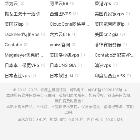
华为云
阿里云99
香港vps
(3)
(1)
(73)
搬瓦工双十一活动
西雅图VPS
美国真家宽vps
(1)
(4)
(1)
美国双isp
CloudCone网格星期一
美国宽带固定ip
(1)
(1)
(1)
racknerd特价vps
六六云618
美国cn2 gia
(1)
(1)
(3)
Contabo
vmiss官网
菲律宾服务器
(2)
(3)
(1)
Megalayer优惠码
美国洛杉矶vps
Contabo高配置VPS
(3)
(1)
(1)
日本本土带宽VPS
日本CN2 GIA
澳洲vps
(1)
(1)
(1)
日本直连vps
日本软银 IIJ
印度尼西亚VPS
(2)
(1)
(1)
© 2013-2026
虾皮主机测评网
网站地图
|
蜀ICP备12020195号-4
本站所有软件信息来自互联网，版权归原著所有。如有侵权，敬请来信告知，
我们将及时撤销！
本站不销售产品、不代购、不提供技术支持，仅分享信息，请遵纪守法、文明
上网。
请求次数：34 次，加载用时：0.091 秒，内存占用：10.04 MB