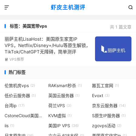
虾皮主机测评


标签：美国宽带vps
共 1 篇文章
丽萨主机LisaHost：美国原生家宽IP
VPS，Netflix/Disney+/Hulu等原生解锁，
TikTok/ChatGPT无障碍，简单测评
VPS推荐

热门标签
伦敦机房vps
RAKsmart秒杀
搬瓦工官网
(2)
(1)
(1)
低价云服务器
英国云服务器
Evoxt
(1)
(1)
(3)
台湾ip
荷兰VPS
京东云服务器
(17)
(3)
(14)
CstoneCloud美国vps
KVM虚拟
S原生IP服务器
(3)
(1)
(1)
iis
美国IP VPS
zgovps活动
(1)
(36)
(2)
日本原生IP
六六云 618大促
美国真实住宅ip
(16)
(1)
(1)