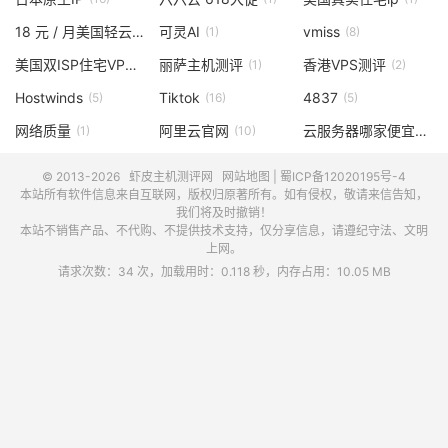
18 元 / 月美国轻云服务器
可灵AI
vmiss
(1)
(1)
(8)
美国双ISP住宅VPS
丽萨主机测评
香港VPS测评
(1)
(1)
(2)
Hostwinds
Tiktok
4837
(5)
(16)
(5)
网络质量
阿里云官网
云服务器哪家便宜
(1)
(10)
(1)
© 2013-2026
虾皮主机测评网
网站地图
|
蜀ICP备12020195号-4
本站所有软件信息来自互联网，版权归原著所有。如有侵权，敬请来信告知，
我们将及时撤销！
本站不销售产品、不代购、不提供技术支持，仅分享信息，请遵纪守法、文明
上网。
请求次数：34 次，加载用时：0.118 秒，内存占用：10.05 MB