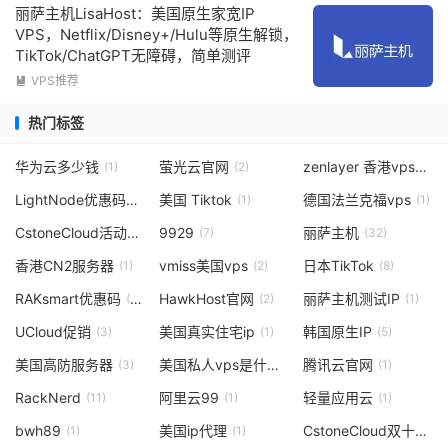
丽萨主机LisaHost：美国原生家宽IP
VPS，Netflix/Disney+/Hulu等原生解锁，
TikTok/ChatGPT无障碍，简单测评
VPS推荐

热门标签
华为云多少钱
萤光云官网
zenlayer 香港vps
(1)
(2)
(1)
LightNode优惠码
美国 Tiktok
德国法兰克福vps
(2)
(1)
(1)
CstoneCloud活动
9929
丽萨主机
(2)
(7)
(32)
香港CN2服务器
vmiss美国vps
日本TikTok
(1)
(2)
(8)
RAKsmart优惠码
HawkHost官网
丽萨主机测试IP
(11)
(2)
(1)
UCloud促销
美国真实住宅ip
韩国原生IP
(3)
(1)
(5)
美国高防服务器
美国私人vps是什么
腾讯云官网
(3)
(1)
(1)
RackNerd
阿里云99
轻量应用云
(11)
(1)
(1)
bwh89
美国ip代理
CstoneCloud双十二活动
(1)
(1)